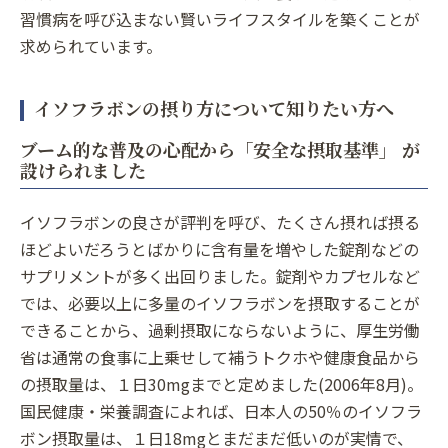
習慣病を呼び込まない賢いライフスタイルを築くことが
求められています。
イソフラボンの摂り方について知りたい方へ
ブーム的な普及の心配から「安全な摂取基準」 が
設けられました
イソフラボンの良さが評判を呼び、たくさん摂れば摂る
ほどよいだろうとばかりに含有量を増やした錠剤などの
サプリメントが多く出回りました。錠剤やカプセルなど
では、必要以上に多量のイソフラボンを摂取することが
できることから、過剰摂取にならないように、厚生労働
省は通常の食事に上乗せして補うトクホや健康食品から
の摂取量は、１日30mgまでと定めました(2006年8月)。
国民健康・栄養調査によれば、日本人の50％のイソフラ
ボン摂取量は、１日18mgとまだまだ低いのが実情で、