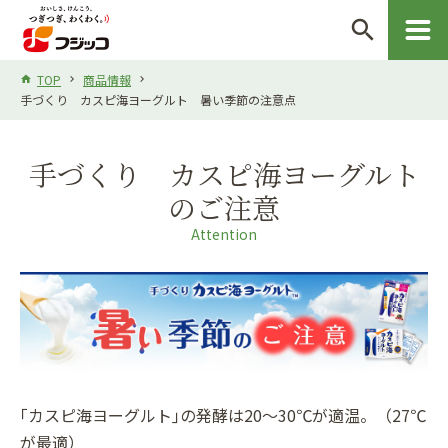
search
TOP
商品情報
手づくり カスピ海ヨーグルト 暑い季節の注意点
手づくり カスピ海ヨーグルト
のご注意
Attention
｢カスピ海ヨーグルト｣の発酵は20～30℃が適温。（27℃
が最適）