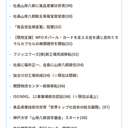
社長山岸八郎に食品産業功労賞(99)
社長山岸八郎勳五等瑞宝章受章(00)
「食品安全検査室」設置(02)
【現地支援】NPOネパール・ヨードを支える会を通じ昆布ミネ
ラルカプセルの無償提供を開始(02)
フジッコフーズ(株)新工場完成移転(02)
社長に福井正一、会長に山岸八郎就任(04)
加古川分工場完成(04)（※現在は閉鎖）
関西物流センター新築移転(06)
ISO9001、11事業場統合認証(06)（※現在は返上）
食品産業技術功労賞「世界トップの昆布の総合展開」(07)
神戸大学「山岸八郎奨学基金」スタート(08)