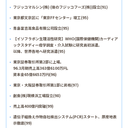
フジッコマルシン(株) (後のフジッコフーズ(株))設立(91)
東京都文京区に「東京FFセンター」竣工(95)
青島富吉高食品有限公司設立(95)
【イソフラボン生理活性研究】WHO(国際保健機関)カーディア
ックスタディー疫学調査・介入試験に研究員初派遣。
以降、世界各地へ研究派遣(95)
東京証券取引所第2部に上場。
96.3月期売上高363億6100万円。
資本金65億6653万円(96)
東京・大阪証券取引所第1部に昇格(97)
創食(株)現横浜工場設立(98)
売上高400億円突破(99)
遺伝子組換え作物自社検出システム(PCR)スタート、原産地表
示徹底(99)