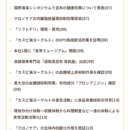
国際海藻シンポジウムで昆布の健康効果について発表(07)
クロノケアの内臓脂肪蓄積抑制効果発表(07)
「ソフトデリ」開発・発売(08)
「カスピ海ヨーグルト」のEPS免疫賦活効果を証明(08)
本社1階に「食育ミュージアム」開設(09)
高級佃煮専門店「道南真昆布 真帆屋」出店(09)
「カスピ海ヨーグルト」の血糖値上昇抑制作用を確認(09)
黒大豆の血糖値抑制効果、有効成分「プロシアニジン」確認
(09)
「カスピ海ヨーグルトの普及活動」に食品産業技術功労賞(10)
現地作付け体験～収穫体験から料理教室など一連の体験による
食育活動活発化(10)
「クロノケア」の生体内抗酸化作用を実証(10)