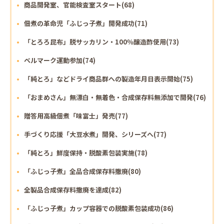
商品開発室、官能検査室スタート(68)
佃煮の革命児「ふじっ子煮」開発成功(71)
「とろろ昆布」脱サッカリン・100％醸造酢使用(73)
ベルマーク運動参加(74)
「純とろ」などドライ商品群への製造年月日表示開始(75)
「おまめさん」無漂白・無着色・合成保存料無添加で開発(76)
贈答用高級佃煮「味富士」発売(77)
手づくり応援「大豆水煮」開発、シリーズへ(77)
「純とろ」鮮度保持・脱酸素包装実施(78)
「ふじっ子煮」全品合成保存料撤廃(80)
全製品合成保存料撤廃を達成(82)
「ふじっ子煮」カップ容器での脱酸素包装成功(86)