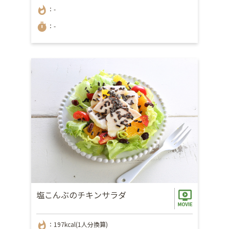
whatshot
：-
timer
：-
塩こんぶのチキンサラダ
whatshot
：197kcal(1人分換算)