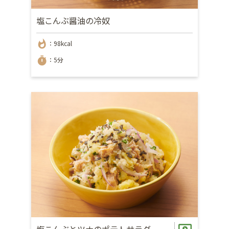
塩こんぶ醤油の冷奴
whatshot
：98kcal
timer
：5分
塩こんぶとツナのポテトサラダ