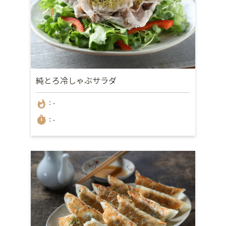
純とろ冷しゃぶサラダ
whatshot
：-
timer
：-