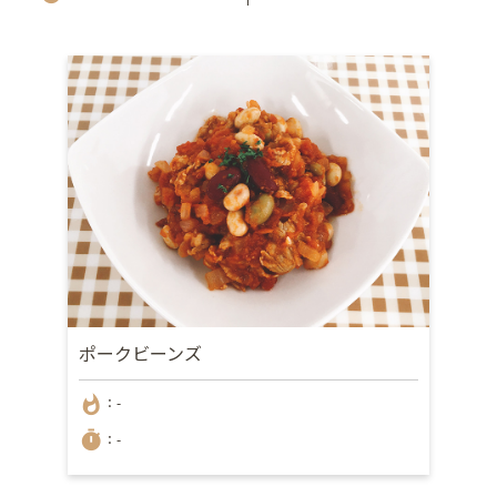
ポークビーンズ
whatshot
：-
timer
：-