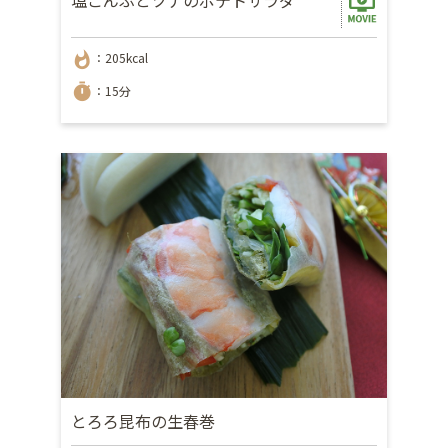
whatshot
：205kcal
timer
：15分
とろろ昆布の生春巻