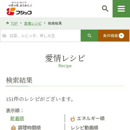
search
TOP
愛情レシピ
検索結果
arrow_drop_down_circle
条件検索
愛情レシピ
Recipe
検索結果
151件のレシピがございます。
表示順：
新着順
エネルギー順
whatshot
調理時間順
レシピ動画順
timer