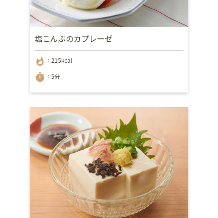
塩こんぶのカプレーゼ
whatshot
：215kcal
timer
：5分