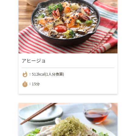
アヒージョ
whatshot
：512kcal(1人分換算)
timer
：15分