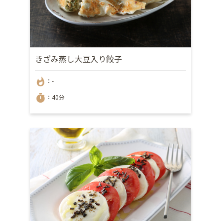
きざみ蒸し大豆入り餃子
whatshot
：-
timer
：40分