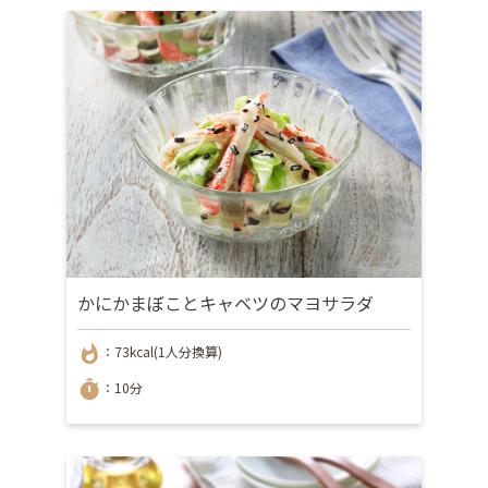
かにかまぼことキャベツのマヨサラダ
whatshot
：73kcal(1人分換算)
timer
：10分