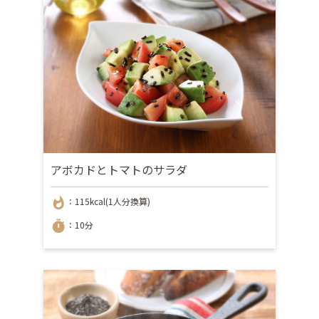
アボカドとトマトのサラダ
whatshot
：115kcal(1人分換算)
timer
：10分