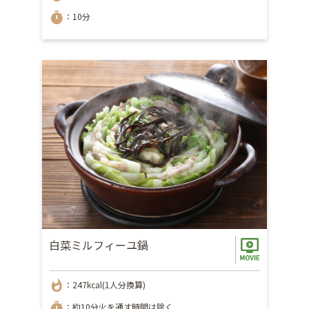
timer
：10分
白菜ミルフィーユ鍋
whatshot
：247kcal(1人分換算)
timer
：約10分火を通す時間は除く