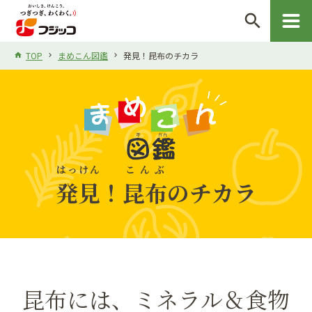
search
TOP
まめこん図鑑
発見！昆布のチカラ
はっけん
こんぶ
発見
！
昆布
のチカラ
昆布には、ミネラル＆食物