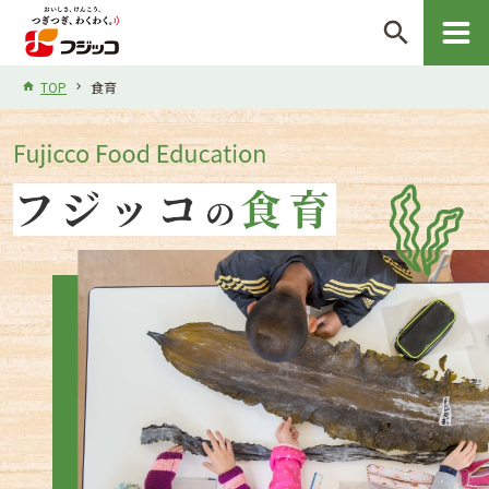
search
TOP
食育