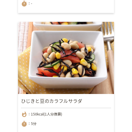
timer
：-
ひじきと豆のカラフルサラダ
whatshot
：150kcal(1人分換算)
timer
：5分