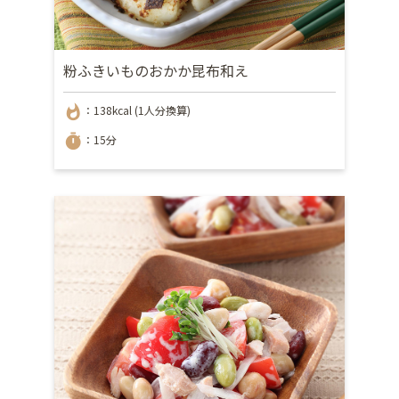
粉ふきいものおかか昆布和え
whatshot
：138kcal (1人分換算)
timer
：15分