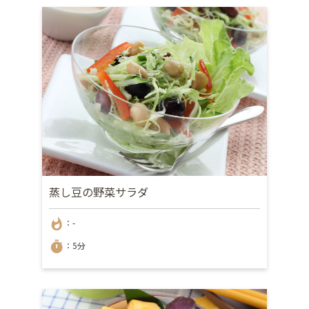
蒸し豆の野菜サラダ
whatshot
：-
timer
：5分