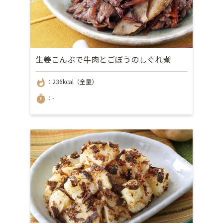
生姜こんぶで牛肉とごぼうのしぐれ煮
whatshot
：236kcal（全量）
timer
：-