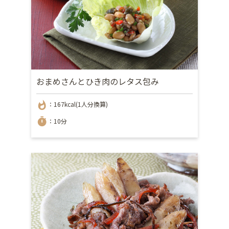
おまめさんとひき肉のレタス包み
whatshot
：167kcal(1人分換算)
timer
：10分