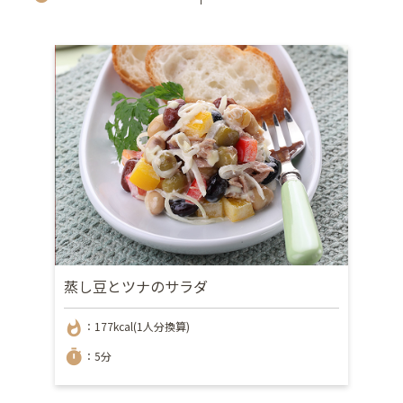
蒸し豆とツナのサラダ
whatshot
：177kcal(1人分換算)
timer
：5分