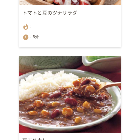
トマトと豆のツナサラダ
whatshot
：-
timer
：5分
豆まめカレー