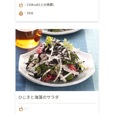
whatshot
：150kcal(1人分換算)
timer
：30分
ひじきと海藻のサラダ
whatshot
：-