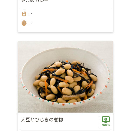
whatshot
：-
timer
：-
大豆とひじきの煮物