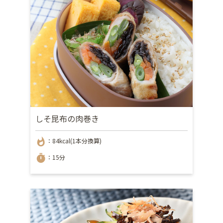
しそ昆布の肉巻き
whatshot
：84kcal(1本分換算)
timer
：15分