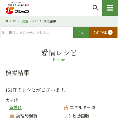
search
TOP
愛情レシピ
検索結果
arrow_drop_down_circle
条件検索
愛情レシピ
Recipe
検索結果
151件のレシピがございます。
表示順：
新着順
エネルギー順
whatshot
調理時間順
レシピ動画順
timer