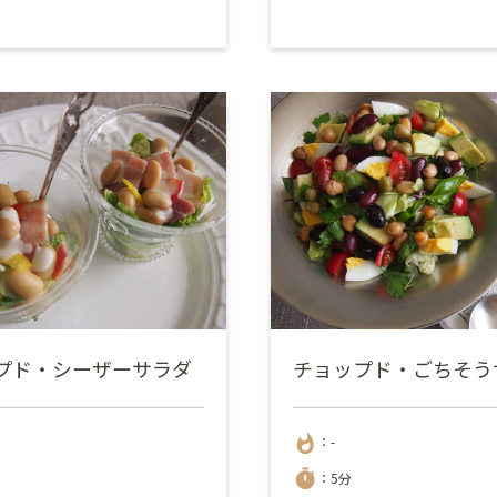
プド・シーザーサラダ
チョップド・ごちそう
whatshot
：-
timer
：5分