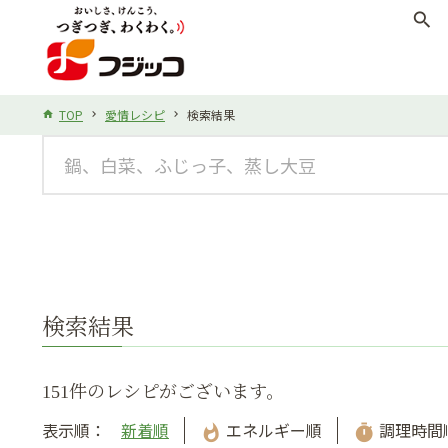
search
TOP
愛情レシピ
検索結果
検索結果
151件のレシピがございます。
表示順：
新着順
エネルギー順
調理時間
whatshot
timer