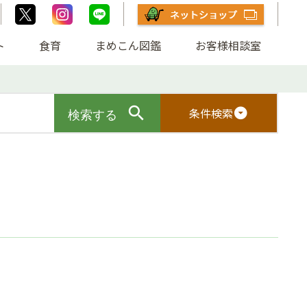
ト
食育
まめこん図鑑
お客様相談室
条件検索
arrow_drop_down_circle