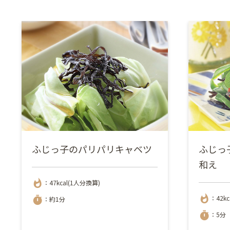
ふじっ子のパリパリキャベツ
ふじっ
和え
whatshot
：47kcal(1人分換算)
whatshot
：42k
timer
：約1分
timer
：5分