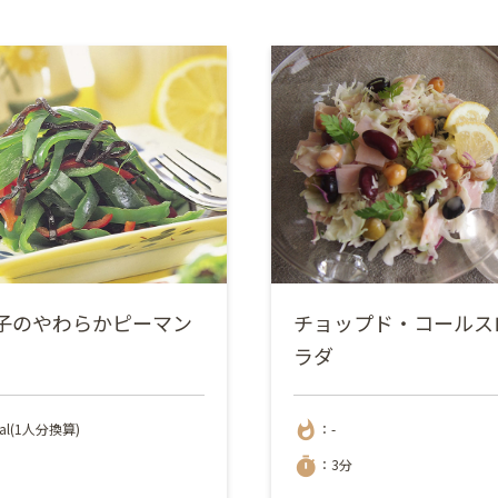
子のやわらかピーマン
チョップド・コールス
ラダ
whatshot
cal(1人分換算)
：-
timer
：3分