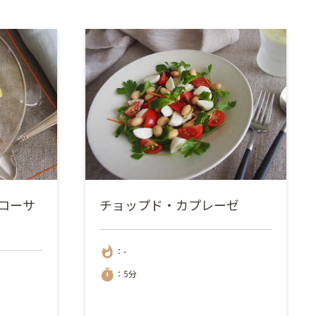
ローサ
チョップド・カプレーゼ
whatshot
：-
timer
：5分