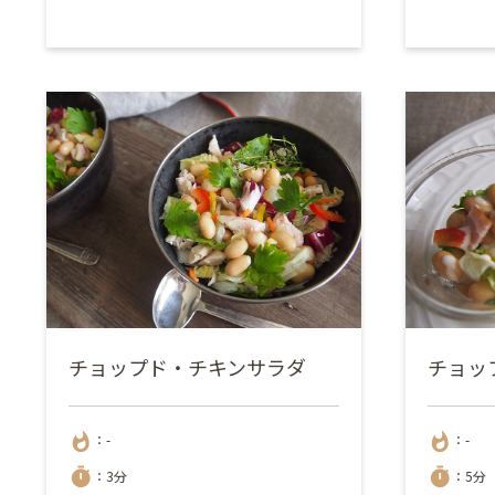
チョップド・チキンサラダ
チョッ
whatshot
whatshot
：-
：-
timer
timer
：3分
：5分