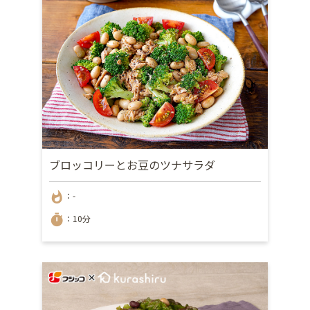
ブロッコリーとお豆のツナサラダ
whatshot
：-
timer
：10分