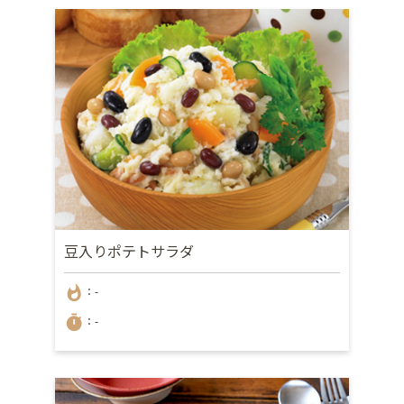
豆入りポテトサラダ
whatshot
：-
timer
：-