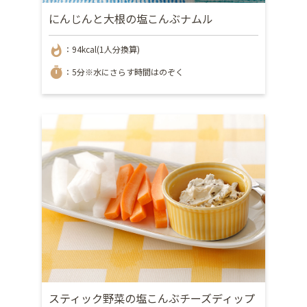
にんじんと大根の塩こんぶナムル
whatshot
：94kcal(1人分換算)
timer
：5分※水にさらす時間はのぞく
スティック野菜の塩こんぶチーズディップ