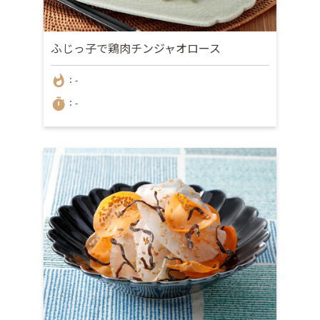
ふじっ子で鶏肉チンジャオロース
whatshot
：-
timer
：-