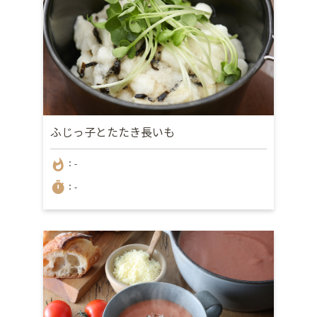
ふじっ子とたたき長いも
whatshot
：-
timer
：-