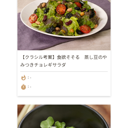
【クラシル考案】食欲そそる 蒸し豆のや
みつきチョレギサラダ
whatshot
：-
timer
：-