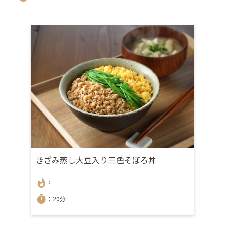
きざみ蒸し大豆入り三色そぼろ丼
whatshot
：-
timer
：20分