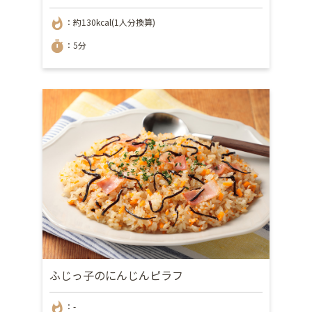
whatshot
：約130kcal(1人分換算)
timer
：5分
ふじっ子のにんじんピラフ
whatshot
：-