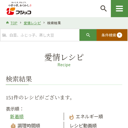
search
TOP
愛情レシピ
検索結果
arrow_drop_down_circle
条件検索
愛情レシピ
Recipe
検索結果
151件のレシピがございます。
表示順：
新着順
エネルギー順
whatshot
調理時間順
レシピ動画順
timer