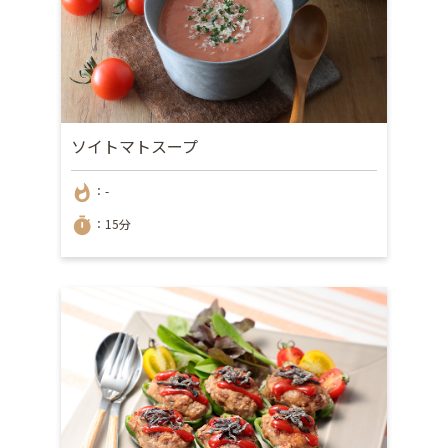
ソイトマトスープ
whatshot
：-
timer
：15分