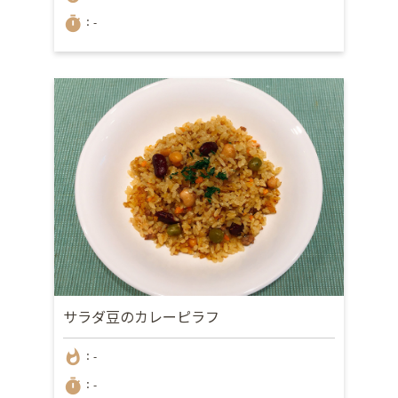
timer
：-
サラダ豆のカレーピラフ
whatshot
：-
timer
：-