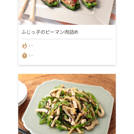
ふじっ子のピーマン肉詰め
whatshot
：-
timer
：-