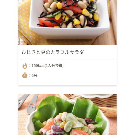
ひじきと豆のカラフルサラダ
whatshot
：150kcal(1人分換算)
timer
：5分