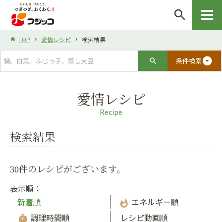
search
TOP
愛情レシピ
検索結果
arrow_drop_down_circle
条件検索
愛情レシピ
Recipe
検索結果
30件のレシピがございます。
表示順：
新着順
エネルギー順
whatshot
調理時間順
レシピ動画順
timer