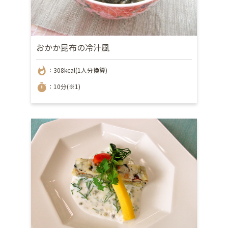
おかか昆布の冷汁風
whatshot
：308kcal(1人分換算)
timer
：10分(※1)