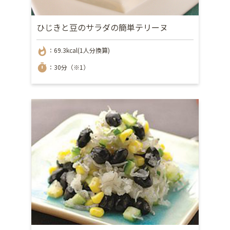
ひじきと豆のサラダの簡単テリーヌ
whatshot
：69.3kcal(1人分換算)
timer
：30分（※1）