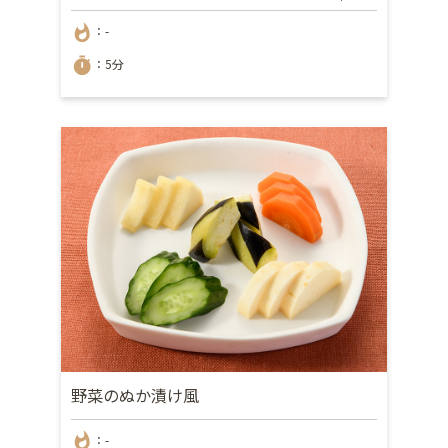
whatshot
：-
timer
：5分
野菜のぬか漬け風
whatshot
：-