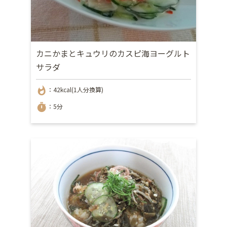
カニかまとキュウリのカスピ海ヨーグルト
サラダ
whatshot
：42kcal(1人分換算)
timer
：5分