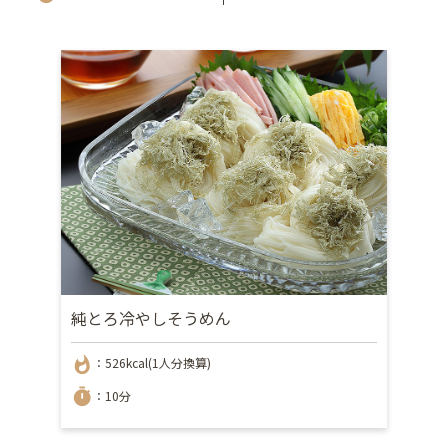
純とろ冷やしそうめん
whatshot
：526kcal(1人分換算)
timer
：10分