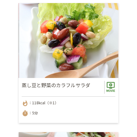
蒸し豆と野菜のカラフルサラダ
whatshot
：118kcal（※1）
timer
：5分