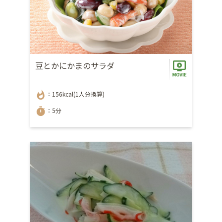
豆とかにかまのサラダ
whatshot
：156kcal(1人分換算)
timer
：5分