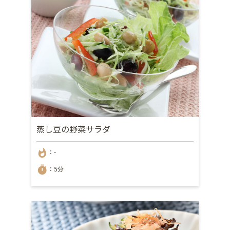
蒸し豆の野菜サラダ
whatshot
：-
timer
：5分