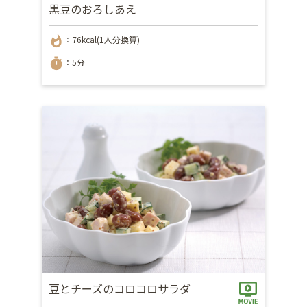
黒豆のおろしあえ
whatshot
：76kcal(1人分換算)
timer
：5分
豆とチーズのコロコロサラダ