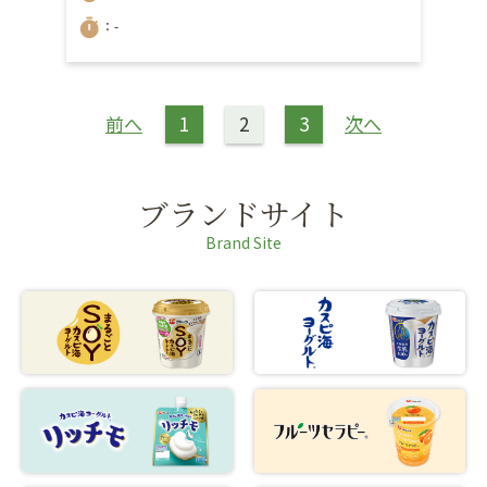
timer
：-
前へ
1
2
3
次へ
ブランドサイト
Brand Site