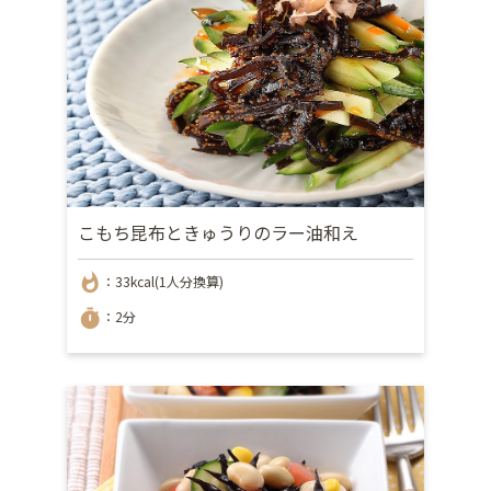
こもち昆布ときゅうりのラー油和え
whatshot
：33kcal(1人分換算)
timer
：2分