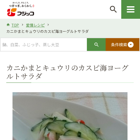
search
TOP
愛情レシピ
カニかまとキュウリのカスピ海ヨーグルトサラダ
arrow_drop_down_circle
条件検索
カニかまとキュウリのカスピ海ヨーグ
ルトサラダ