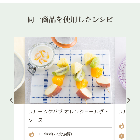
同一商品を使用したレシピ
フルーツケバブ オレンジヨールグト
フルーツ
ソース
whatshot
：897kc
whatshot
：177kcal(2人分換算)
timer
：20分