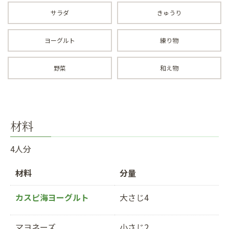
サラダ
きゅうり
ヨーグルト
練り物
野菜
和え物
材料
4人分
材料
分量
カスピ海ヨーグルト
大さじ4
マヨネーズ
小さじ2