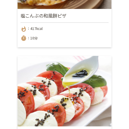
塩こんぶの和風餅ピザ
whatshot
：417kcal
timer
：10分