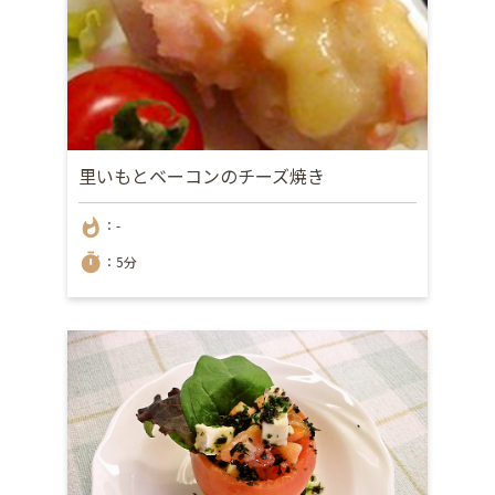
里いもとベーコンのチーズ焼き
whatshot
：-
timer
：5分