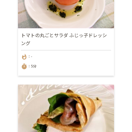
トマトの丸ごとサラダ ふじっ子ドレッシ
ング
whatshot
：-
timer
：5分