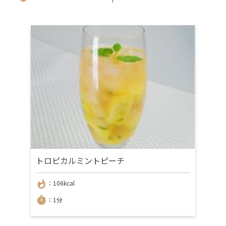
トロピカルミントピーチ
whatshot
：106kcal
timer
：1分