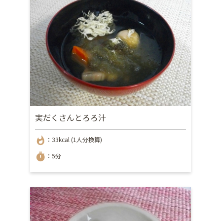
実だくさんとろろ汁
whatshot
：33kcal (1人分換算)
timer
：5分