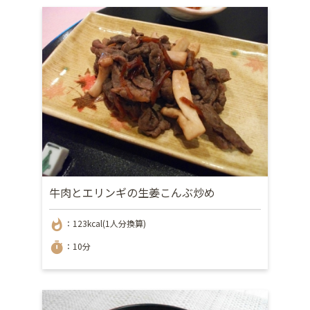
牛肉とエリンギの生姜こんぶ炒め
whatshot
：123kcal(1人分換算)
timer
：10分