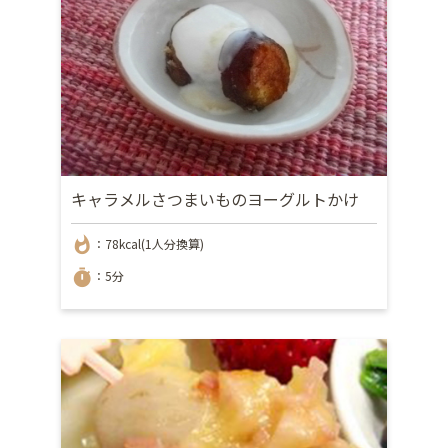
キャラメルさつまいものヨーグルトかけ
whatshot
：78kcal(1人分換算)
timer
：5分