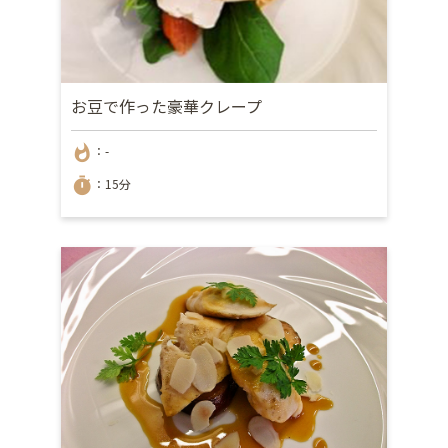
お豆で作った豪華クレープ
whatshot
：-
timer
：15分