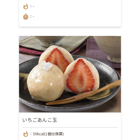
whatshot
：-
timer
：-
いちごあんこ玉
whatshot
：50kcal(1個分換算)