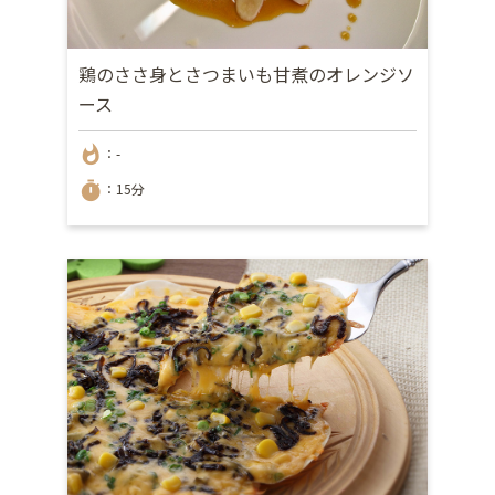
鶏のささ身とさつまいも甘煮のオレンジソ
ース
whatshot
：-
timer
：15分