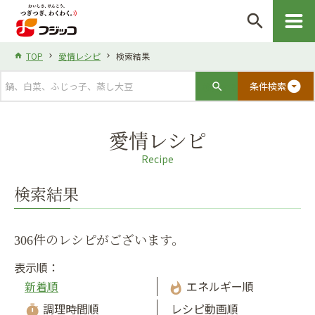
search
TOP
愛情レシピ
検索結果
arrow_drop_down_circle
条件検索
愛情レシピ
Recipe
検索結果
306件のレシピがございます。
表示順：
新着順
エネルギー順
whatshot
調理時間順
レシピ動画順
timer