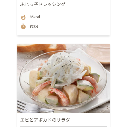
ふじっ子ドレッシング
whatshot
：85kcal
timer
：約3分
エビとアボカドのサラダ