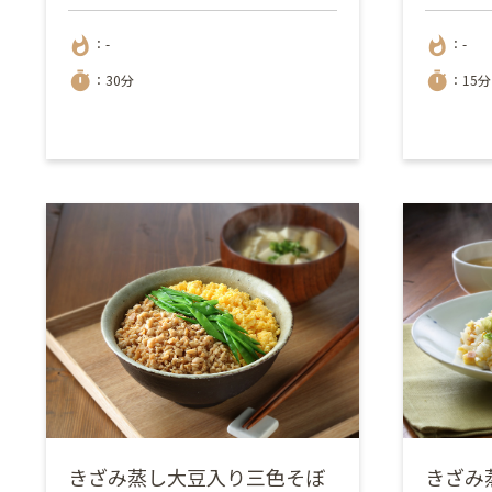
whatshot
whatshot
：-
：-
timer
timer
：30分
：15分
きざみ蒸し大豆入り三色そぼ
きざみ