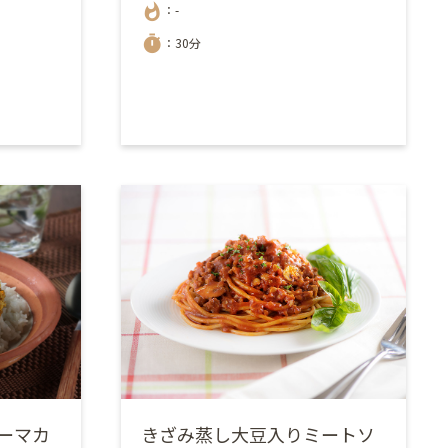
whatshot
：-
timer
：30分
ーマカ
きざみ蒸し大豆入りミートソ