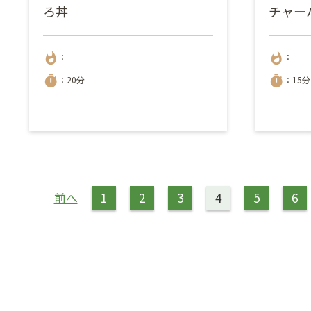
ろ丼
チャー
whatshot
whatshot
：-
：-
timer
timer
：20分
：15分
前へ
1
2
3
4
5
6