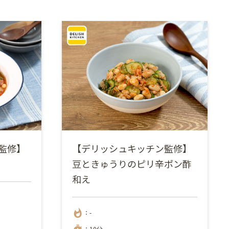
監修】
【デリッシュキッチン監修】
豆ときゅうりのピリ辛ポン酢
和え
whatshot
：-
：10分