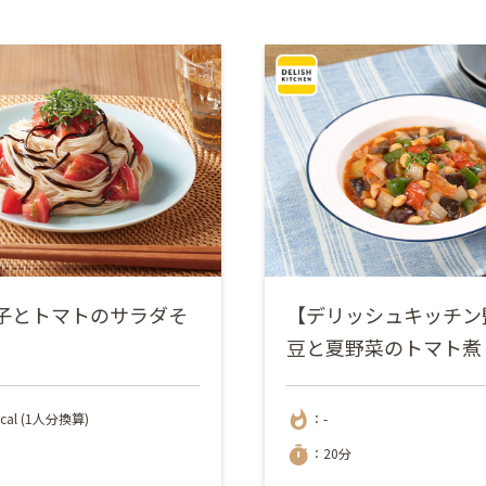
子とトマトのサラダそ
【デリッシュキッチン
豆と夏野菜のトマト煮
whatshot
cal (1人分換算)
：-
timer
：20分