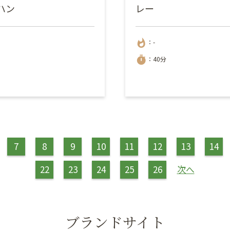
ハン
レー
whatshot
：-
timer
：40分
7
8
9
10
11
12
13
14
22
23
24
25
26
次へ
ブランドサイト