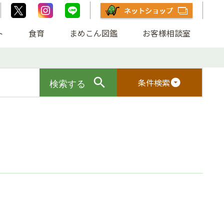
ト
食育
まめこん図鑑
お客様相談室
条件検索
arrow_drop_down_circle