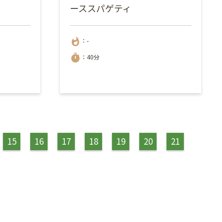
ーススパゲティ
whatshot
：-
timer
：40分
15
16
17
18
19
20
21