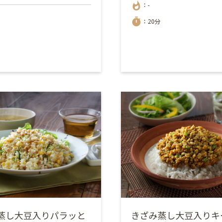
whatshot
：-
timer
：20分
蒸し大豆入りパラッと
きざみ蒸し大豆入りキ