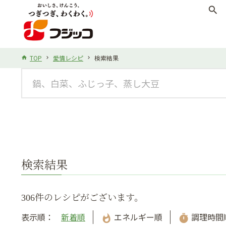
search
TOP
愛情レシピ
検索結果
検索結果
306件のレシピがございます。
表示順：
新着順
エネルギー順
調理時間
whatshot
timer