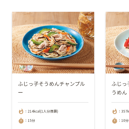
ふじっ子そうめんチャンプル
ふじっ
ー
うめん
whatshot
whatshot
：214kcal(1人分換算)
：357k
timer
timer
：15分
：10分