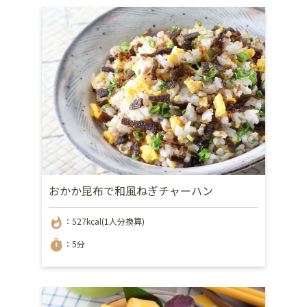
おかか昆布で和風ねぎチャーハン
whatshot
：527kcal(1人分換算)
timer
：5分