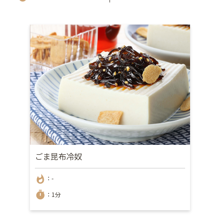
ごま昆布冷奴
whatshot
：-
timer
：1分