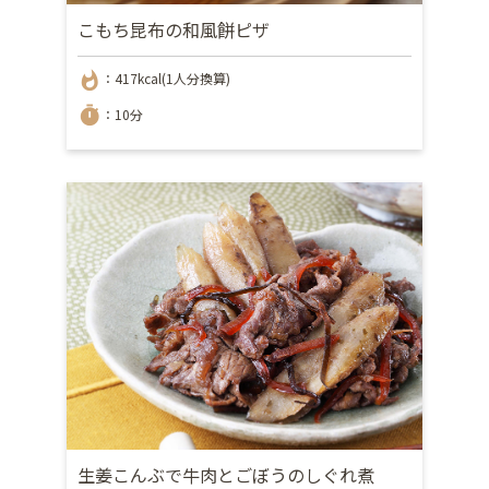
こもち昆布の和風餅ピザ
whatshot
：417kcal(1人分換算)
timer
：10分
生姜こんぶで牛肉とごぼうのしぐれ煮