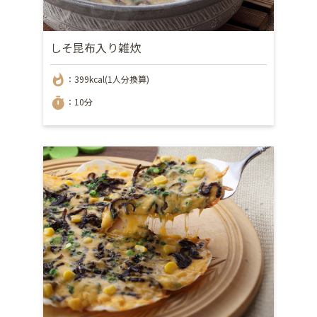
しそ昆布入り雑炊
whatshot
：399kcal(1人分換算)
timer
：10分