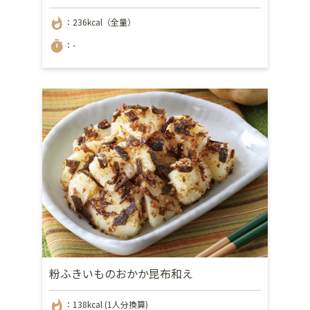
whatshot
：236kcal（全量）
timer
：-
粉ふきいものおかか昆布和え
whatshot
：138kcal (1人分換算)