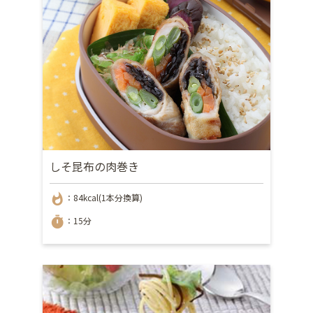
しそ昆布の肉巻き
whatshot
：84kcal(1本分換算)
timer
：15分