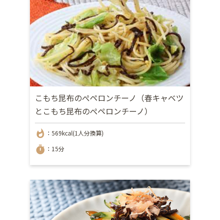
こもち昆布のぺペロンチーノ（春キャベツ
とこもち昆布のぺペロンチーノ）
whatshot
：569kcal(1人分換算)
timer
：15分