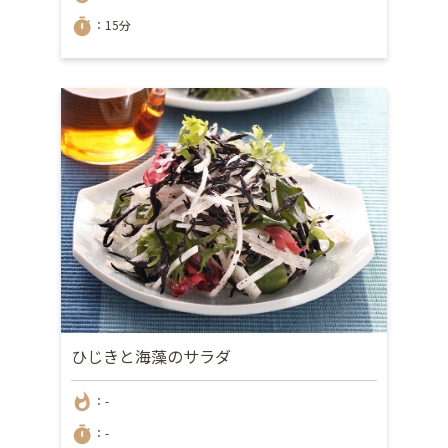
timer
：15分
ひじきと海藻のサラダ
whatshot
：-
timer
：-