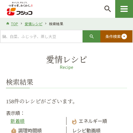
search
TOP
愛情レシピ
検索結果
arrow_drop_down_circle
条件検索
愛情レシピ
Recipe
検索結果
158件のレシピがございます。
表示順：
新着順
エネルギー順
whatshot
調理時間順
レシピ動画順
timer