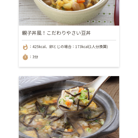
親子丼風！こだわりやさい豆丼
whatshot
：425kcal、卵とじの場合：173kcal(1人分換算)
timer
：3分