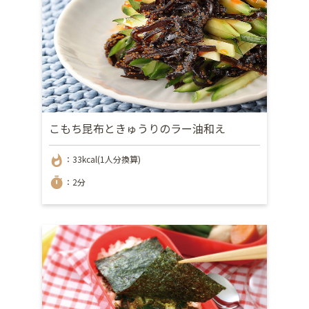
こもち昆布ときゅうりのラー油和え
whatshot
：33kcal(1人分換算)
timer
：2分