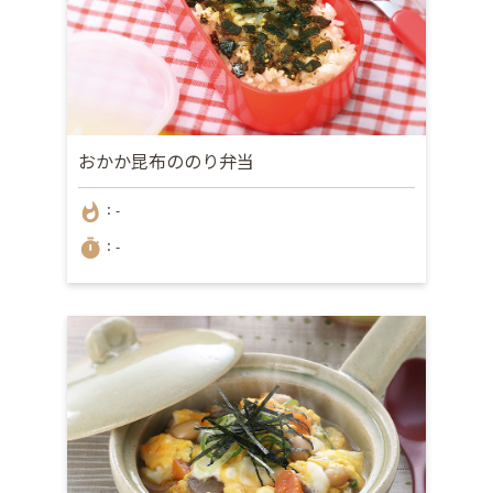
おかか昆布ののり弁当
whatshot
：-
timer
：-