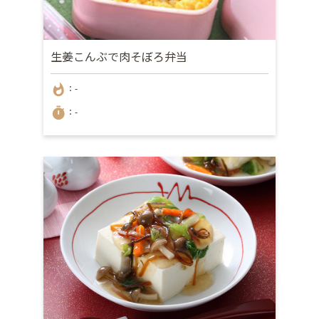
生姜こんぶで肉そぼろ弁当
whatshot
：-
timer
：-