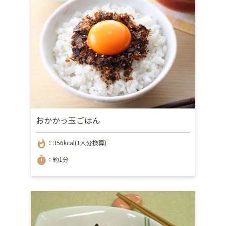
おかかっ玉ごはん
whatshot
：356kcal(1人分換算)
timer
：約1分