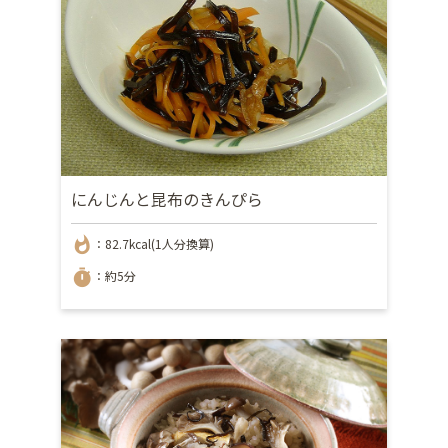
にんじんと昆布のきんぴら
whatshot
：82.7kcal(1人分換算)
timer
：約5分