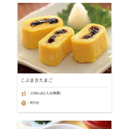
こぶまきたまご
whatshot
：158kcal(1人分換算)
timer
：約5分