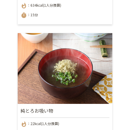
whatshot
：634kcal(1人分換算)
timer
：15分
純とろお吸い物
whatshot
：22kcal(1人分換算)