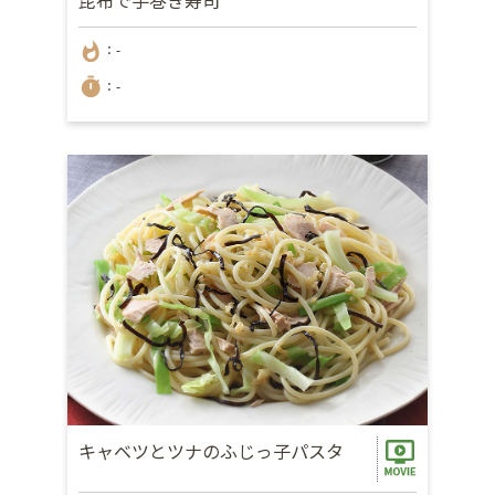
whatshot
：-
timer
：-
キャベツとツナのふじっ子パスタ