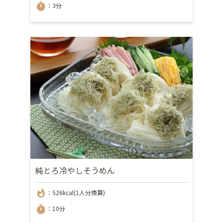
timer
：3分
純とろ冷やしそうめん
whatshot
：526kcal(1人分換算)
timer
：10分