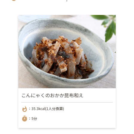
こんにゃくのおかか昆布和え
whatshot
：35.3kcal(1人分換算)
timer
：5分