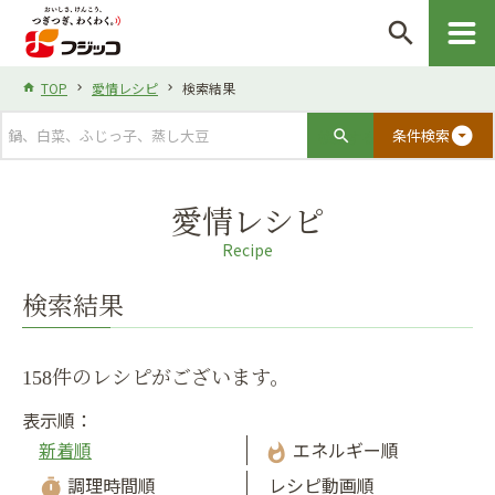
search
TOP
愛情レシピ
検索結果
arrow_drop_down_circle
条件検索
愛情レシピ
Recipe
検索結果
158件のレシピがございます。
表示順：
新着順
エネルギー順
whatshot
調理時間順
レシピ動画順
timer