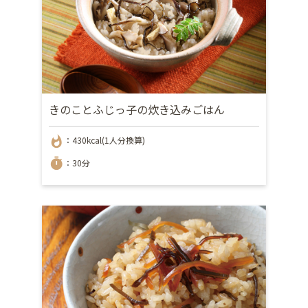
きのことふじっ子の炊き込みごはん
whatshot
：430kcal(1人分換算)
timer
：30分