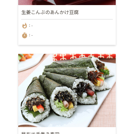
生姜こんぶのあんかけ豆腐
whatshot
：-
timer
：-
昆布で手巻き寿司