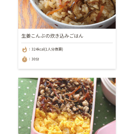
生姜こんぶの炊き込みごはん
whatshot
：324kcal(1人分換算)
timer
：30分