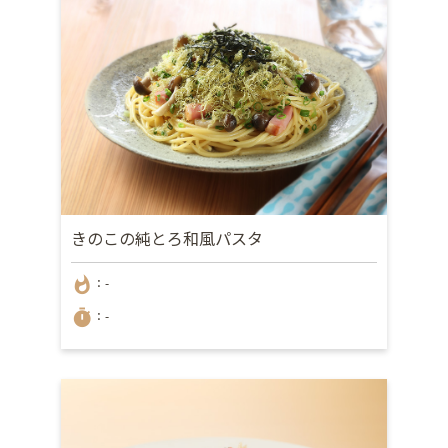
きのこの純とろ和風パスタ
whatshot
：-
timer
：-