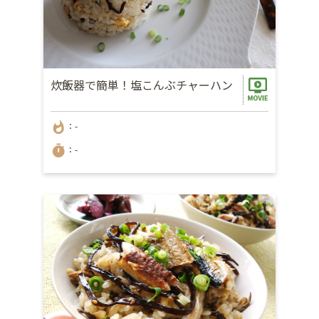
炊飯器で簡単！塩こんぶチャーハン
whatshot
：-
timer
：-