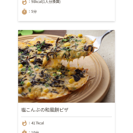
whatshot
：98kcal(1人分換算)
timer
：5分
塩こんぶの和風餅ピザ
whatshot
：417kcal
：10分