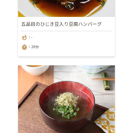
五品目のひじき豆入り豆腐ハンバーグ
whatshot
：-
timer
：20分