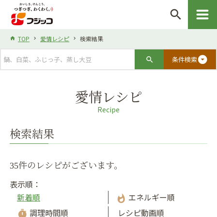
search
TOP
愛情レシピ
検索結果
arrow_drop_down_circle
条件検索
愛情レシピ
Recipe
検索結果
35件のレシピがございます。
表示順：
新着順
エネルギー順
whatshot
調理時間順
レシピ動画順
timer