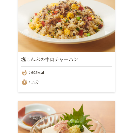
塩こんぶの牛肉チャーハン
whatshot
：605kcal
timer
：15分