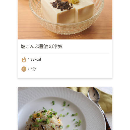
塩こんぶ醤油の冷奴
whatshot
：98kcal
timer
：5分