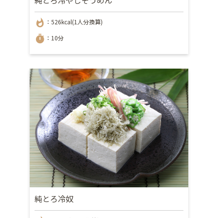
純とろ冷やしそうめん
whatshot
：526kcal(1人分換算)
timer
：10分
純とろ冷奴