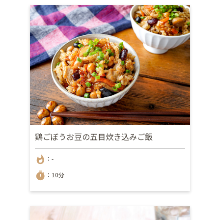
鶏ごぼうお豆の五目炊き込みご飯
whatshot
：-
timer
：10分