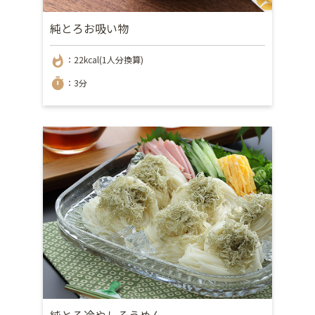
純とろお吸い物
whatshot
：22kcal(1人分換算)
timer
：3分