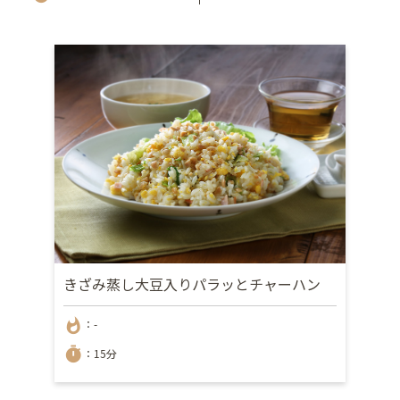
きざみ蒸し大豆入りパラッとチャーハン
whatshot
：-
timer
：15分