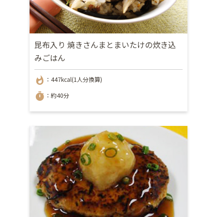
昆布入り 焼きさんまとまいたけの炊き込
みごはん
whatshot
：447kcal(1人分換算)
timer
：約40分