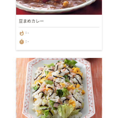
豆まめカレー
whatshot
：-
timer
：-