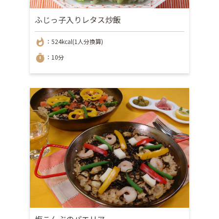
ふじっ子入りレタス炒飯
whatshot
：524kcal(1人分換算)
timer
：10分
塩こんぶのパエリア