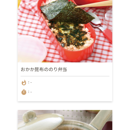
おかか昆布ののり弁当
whatshot
：-
timer
：-