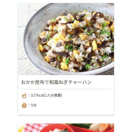
おかか昆布で和風ねぎチャーハン
whatshot
：527kcal(1人分換算)
timer
：5分