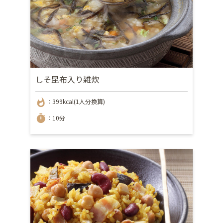
しそ昆布入り雑炊
whatshot
：399kcal(1人分換算)
timer
：10分