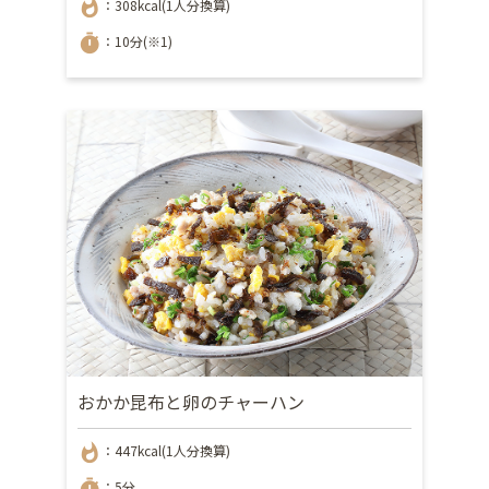
whatshot
：308kcal(1人分換算)
timer
：10分(※1)
おかか昆布と卵のチャーハン
whatshot
：447kcal(1人分換算)
timer
：5分