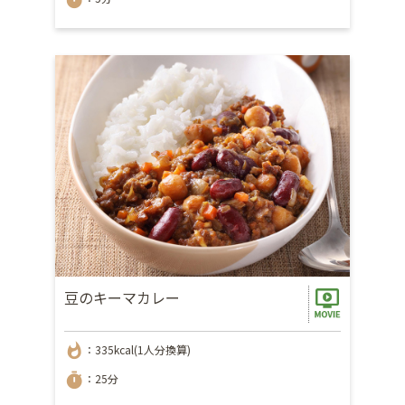
豆のキーマカレー
whatshot
：335kcal(1人分換算)
timer
：25分