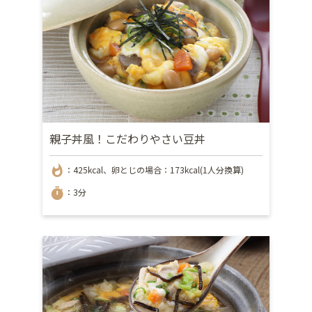
親子丼風！こだわりやさい豆丼
whatshot
：425kcal、卵とじの場合：173kcal(1人分換算)
timer
：3分