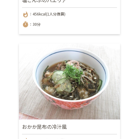
whatshot
：456kcal(1人分換算)
timer
：30分
おかか昆布の冷汁風