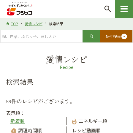
search
TOP
愛情レシピ
検索結果
arrow_drop_down_circle
条件検索
愛情レシピ
Recipe
検索結果
59件のレシピがございます。
表示順：
新着順
エネルギー順
whatshot
調理時間順
レシピ動画順
timer