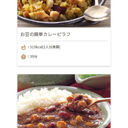
お豆の簡単カレーピラフ
whatshot
：519kcal(1人分換算)
timer
：30分