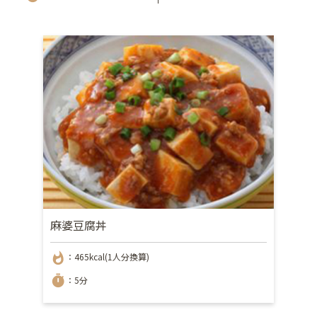
麻婆豆腐丼
whatshot
：465kcal(1人分換算)
timer
：5分