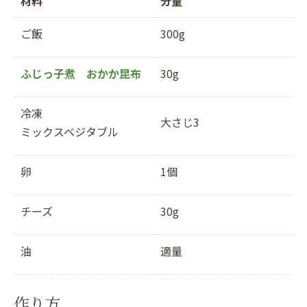
材料
分量
ご飯
300g
ふじっ子煮 おかか昆布
30g
冷凍
大さじ3
ミックスベジタブル
卵
1個
チーズ
30g
油
適量
作り方