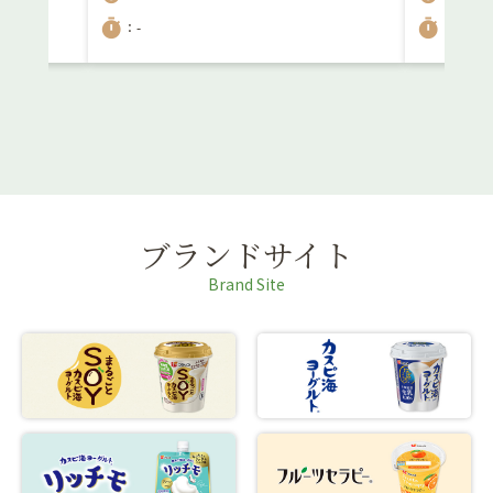
timer
timer
：-
：5分
ブランドサイト
Brand Site