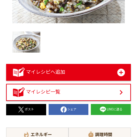
マイレシピへ追加
マイレシピ一覧
シェア
LINEに送る
ポスト
エネルギー
調理時間
whatshot
timer