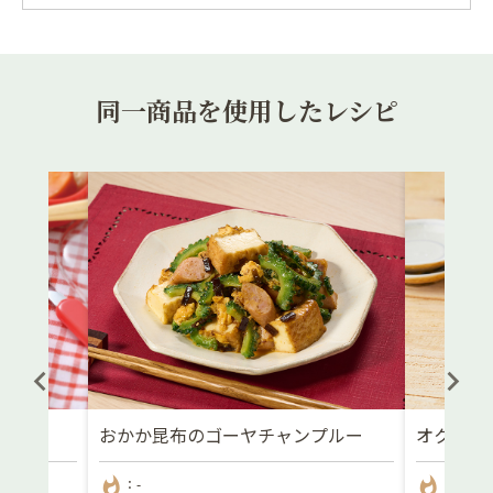
同一商品を使用したレシピ
おかか昆布のゴーヤチャンプルー
オクラの
whatshot
whatshot
：-
：81kca