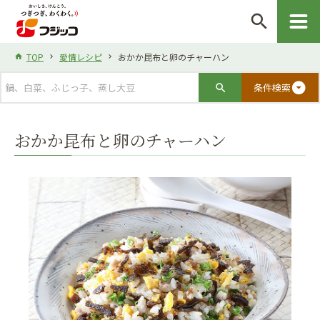
search
TOP
愛情レシピ
おかか昆布と卵のチャーハン
arrow_drop_down_circle
条件検索
おかか昆布と卵のチャーハン