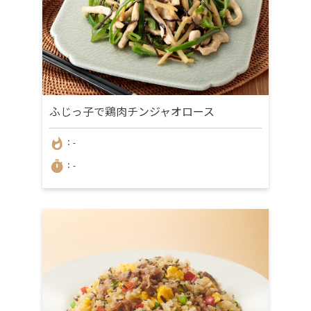
ふじっ子で鶏肉チンジャオロース
whatshot
：-
timer
：-