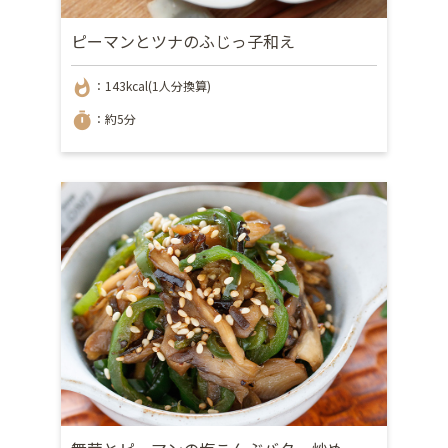
ピーマンとツナのふじっ子和え
whatshot
：143kcal(1人分換算)
timer
：約5分