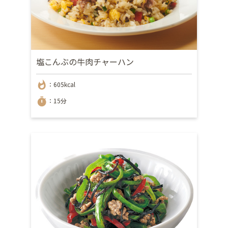
塩こんぶの牛肉チャーハン
whatshot
：605kcal
timer
：15分