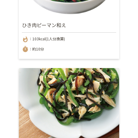
ひき肉ピーマン和え
whatshot
：103kcal(1人分換算)
timer
：約10分