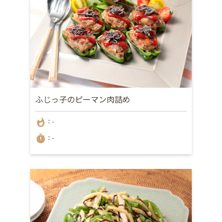
ふじっ子のピーマン肉詰め
whatshot
：-
timer
：-