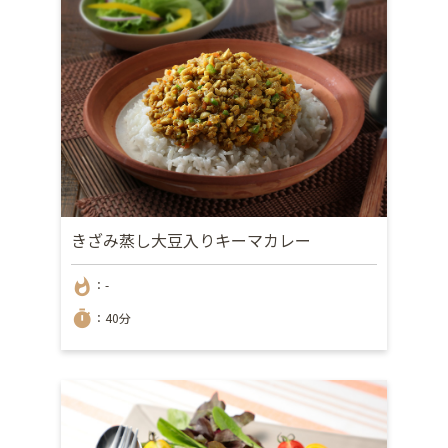
きざみ蒸し大豆入りキーマカレー
whatshot
：-
timer
：40分