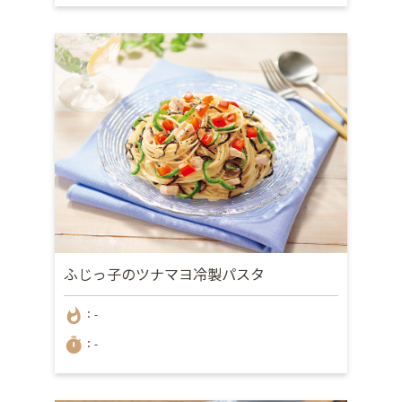
ふじっ子のツナマヨ冷製パスタ
whatshot
：-
timer
：-