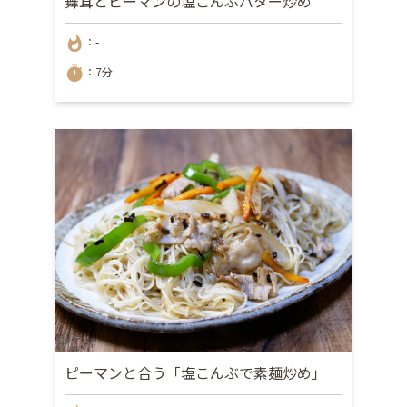
舞茸とピーマンの塩こんぶバター炒め
whatshot
：-
timer
：7分
ピーマンと合う「塩こんぶで素麺炒め」