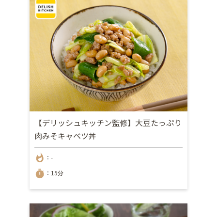
【デリッシュキッチン監修】大豆たっぷり
肉みそキャベツ丼
whatshot
：-
timer
：15分