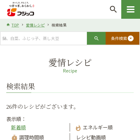
search
TOP
愛情レシピ
検索結果
arrow_drop_down_circle
条件検索
愛情レシピ
Recipe
検索結果
26件のレシピがございます。
表示順：
新着順
エネルギー順
whatshot
調理時間順
レシピ動画順
timer