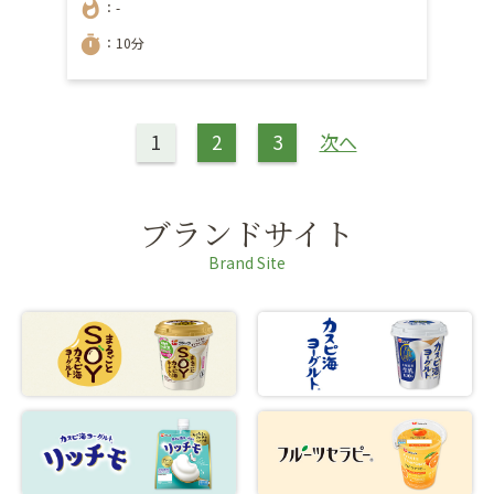
whatshot
：-
timer
：10分
1
2
3
次へ
ブランドサイト
Brand Site