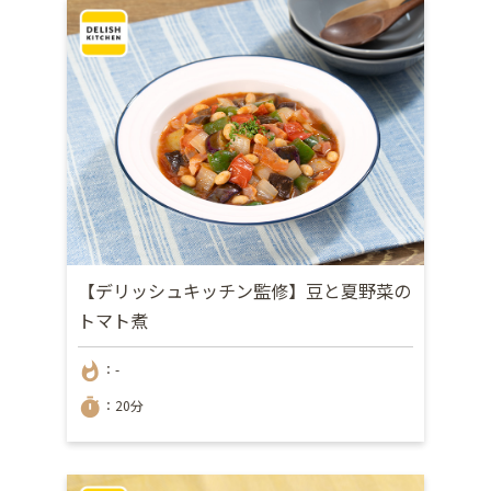
【デリッシュキッチン監修】豆と夏野菜の
トマト煮
whatshot
：-
timer
：20分