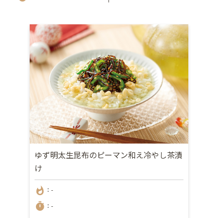
ゆず明太生昆布のピーマン和え冷やし茶漬
け
whatshot
：-
timer
：-