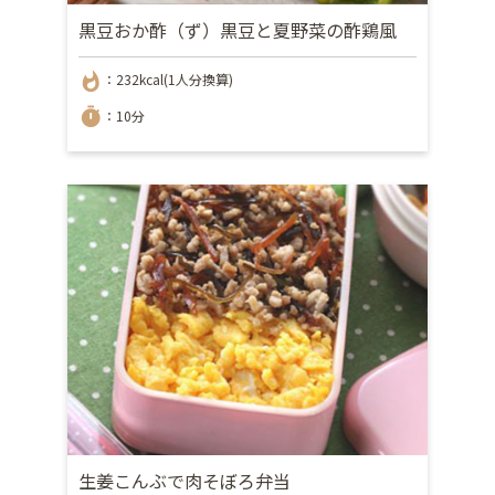
黒豆おか酢（ず）黒豆と夏野菜の酢鶏風
whatshot
：232kcal(1人分換算)
timer
：10分
生姜こんぶで肉そぼろ弁当