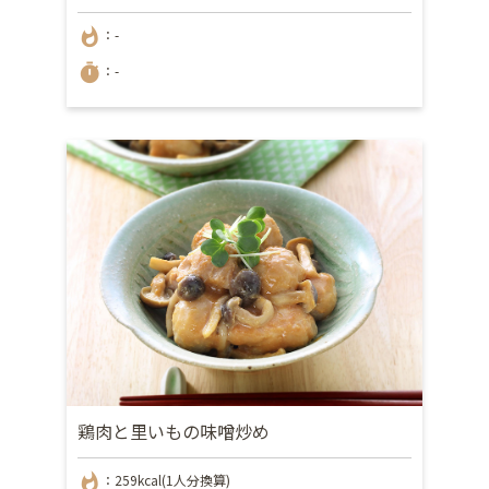
whatshot
：-
timer
：-
鶏肉と里いもの味噌炒め
whatshot
：259kcal(1人分換算)