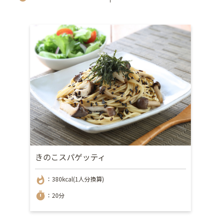
きのこスパゲッティ
whatshot
：380kcal(1人分換算)
timer
：20分