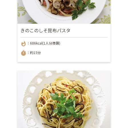
きのこのしそ昆布パスタ
whatshot
：686kcal(1人分換算)
timer
：約15分