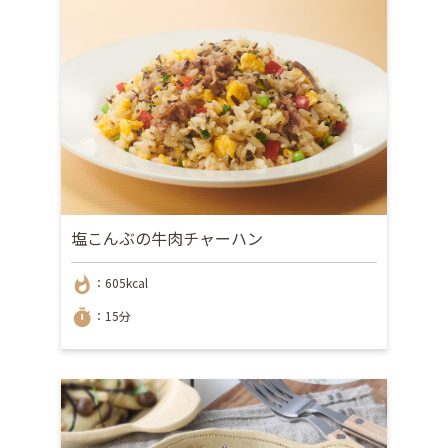
塩こんぶの牛肉チャーハン
whatshot
：605kcal
timer
：15分