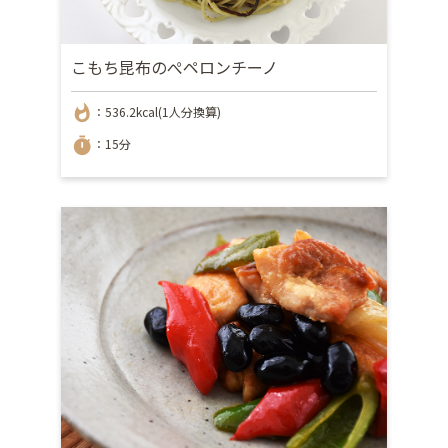
こもち昆布のぺペロンチーノ
whatshot
：536.2kcal(1人分換算)
timer
：15分