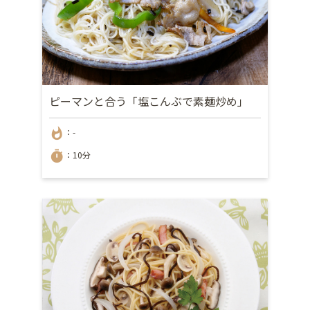
ピーマンと合う「塩こんぶで素麺炒め」
whatshot
：-
timer
：10分