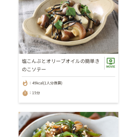
塩こんぶとオリーブオイルの簡単き
のこソテー
whatshot
：49kcal(1人分換算)
timer
：15分