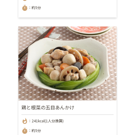
timer
：約5分
鶏と根菜の五目あんかけ
whatshot
：241kcal(1人分換算)
timer
：約5分