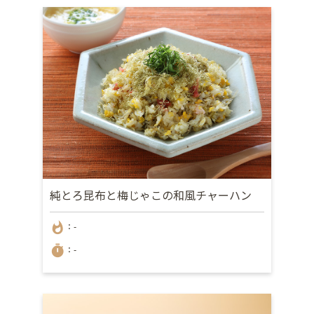
純とろ昆布と梅じゃこの和風チャーハン
whatshot
：-
timer
：-