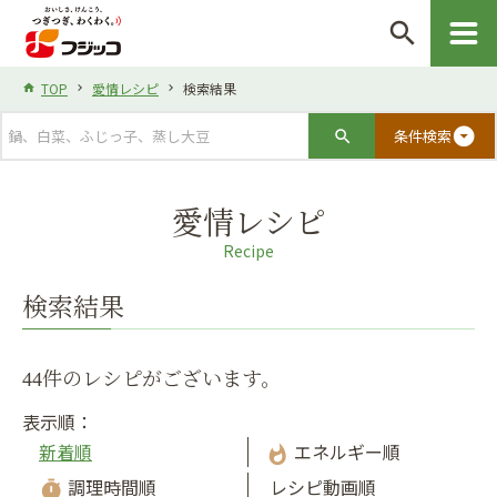
search
TOP
愛情レシピ
検索結果
arrow_drop_down_circle
条件検索
愛情レシピ
Recipe
検索結果
44件のレシピがございます。
表示順：
新着順
エネルギー順
whatshot
調理時間順
レシピ動画順
timer