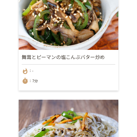
舞茸とピーマンの塩こんぶバター炒め
whatshot
：-
timer
：7分