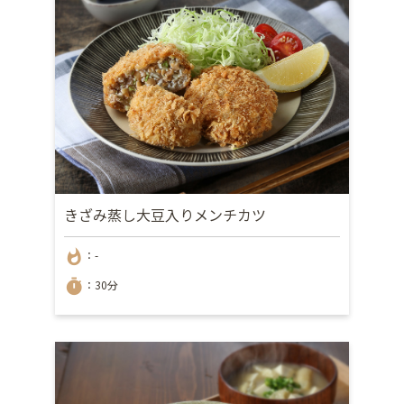
きざみ蒸し大豆入りメンチカツ
whatshot
：-
timer
：30分