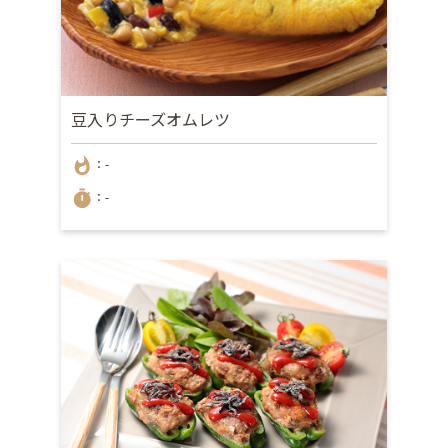
豆入りチーズオムレツ
whatshot
：-
timer
：-