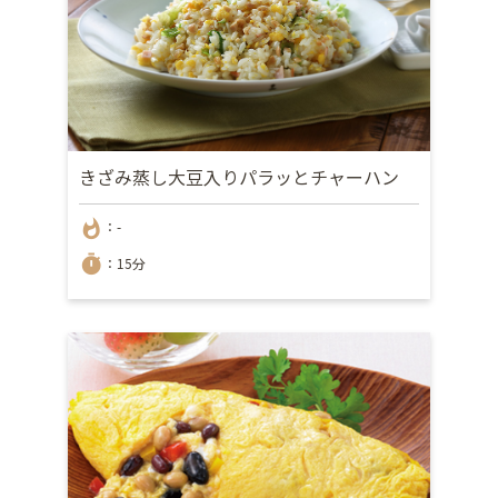
きざみ蒸し大豆入りパラッとチャーハン
whatshot
：-
timer
：15分