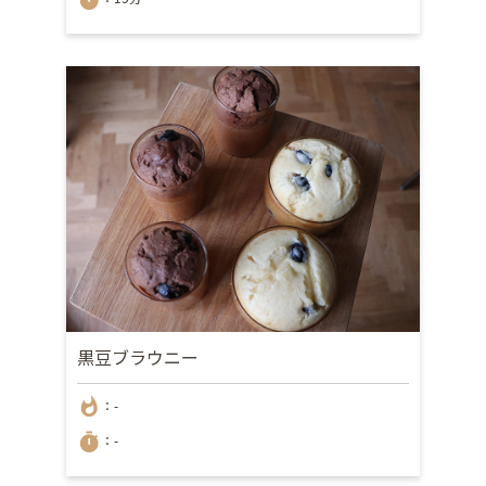
黒豆ブラウニー
whatshot
：-
timer
：-