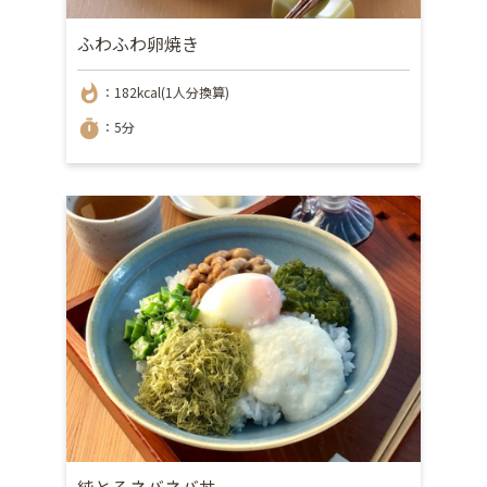
ふわふわ卵焼き
whatshot
：182kcal(1人分換算)
timer
：5分
純とろネバネバ丼