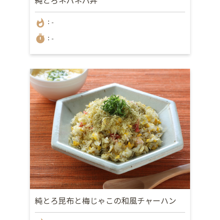
whatshot
：-
timer
：-
純とろ昆布と梅じゃこの和風チャーハン