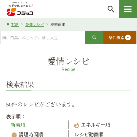
search
TOP
愛情レシピ
検索結果
arrow_drop_down_circle
条件検索
愛情レシピ
Recipe
検索結果
50件のレシピがございます。
表示順：
新着順
エネルギー順
whatshot
調理時間順
レシピ動画順
timer