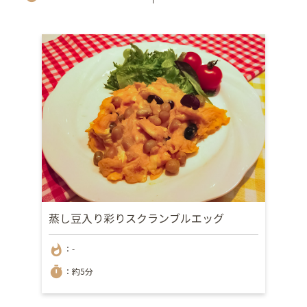
蒸し豆入り彩りスクランブルエッグ
whatshot
：-
timer
：約5分