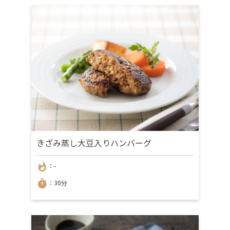
きざみ蒸し大豆入りハンバーグ
whatshot
：-
timer
：30分