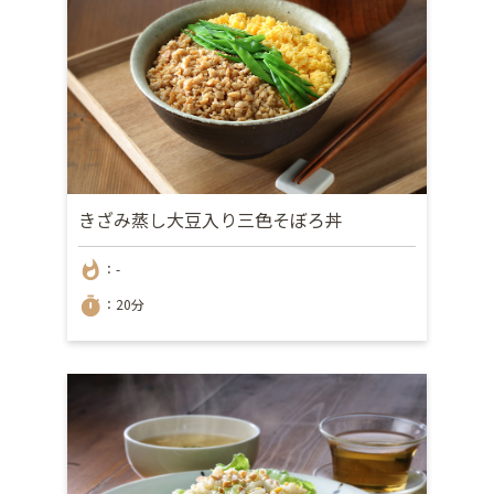
きざみ蒸し大豆入り三色そぼろ丼
whatshot
：-
timer
：20分