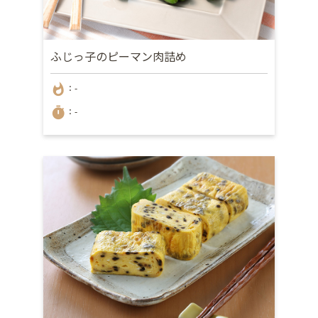
ふじっ子のピーマン肉詰め
whatshot
：-
timer
：-