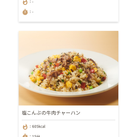
whatshot
：-
timer
：-
塩こんぶの牛肉チャーハン
whatshot
：605kcal
timer
：15分