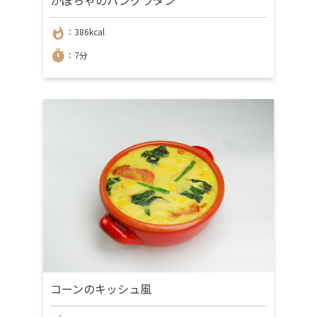
whatshot
：386kcal
timer
：7分
コーンのキッシュ風