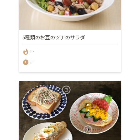
5種類のお豆のツナのサラダ
whatshot
：-
timer
：-