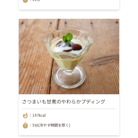
さつまいも甘煮のやわらかプディング
whatshot
：197kcal
timer
：5分(冷やす時間を除く)