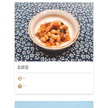
五目豆
whatshot
：-
timer
：-