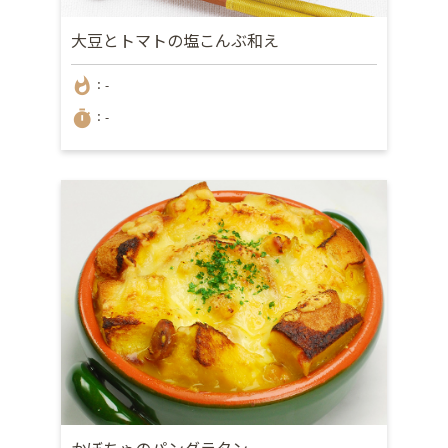
大豆とトマトの塩こんぶ和え
whatshot
：-
timer
：-
かぼちゃのパングラタン