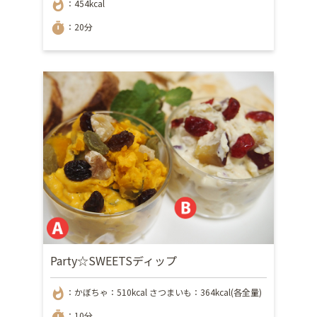
whatshot
：454kcal
timer
：20分
Party☆SWEETSディップ
whatshot
：かぼちゃ：510kcal さつまいも：364kcal(各全量)
timer
：10分