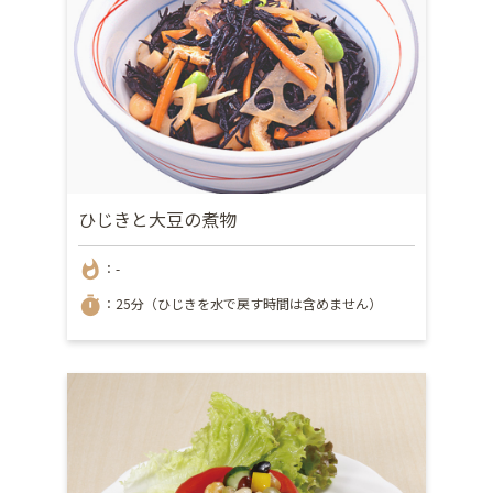
ひじきと大豆の煮物
whatshot
：-
timer
：25分（ひじきを水で戻す時間は含めません）