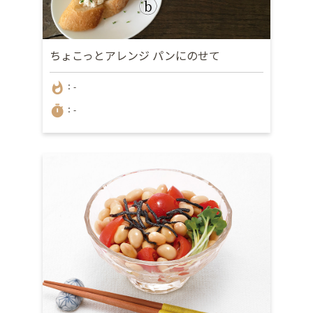
ちょこっとアレンジ パンにのせて
whatshot
：-
timer
：-