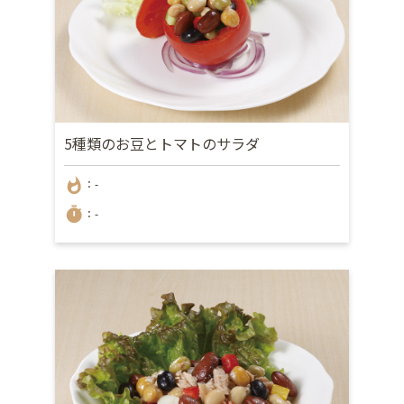
5種類のお豆とトマトのサラダ
whatshot
：-
timer
：-