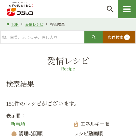
search
TOP
愛情レシピ
検索結果
arrow_drop_down_circle
条件検索
愛情レシピ
Recipe
検索結果
151件のレシピがございます。
表示順：
新着順
エネルギー順
whatshot
調理時間順
レシピ動画順
timer