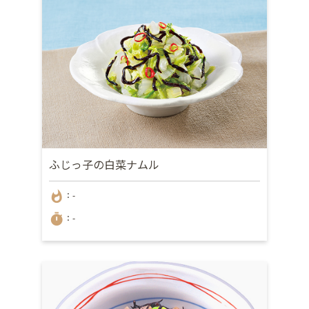
ふじっ子の白菜ナムル
whatshot
：-
timer
：-