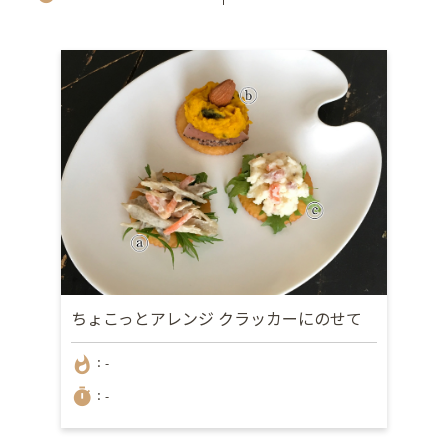
ちょこっとアレンジ クラッカーにのせて
whatshot
：-
timer
：-