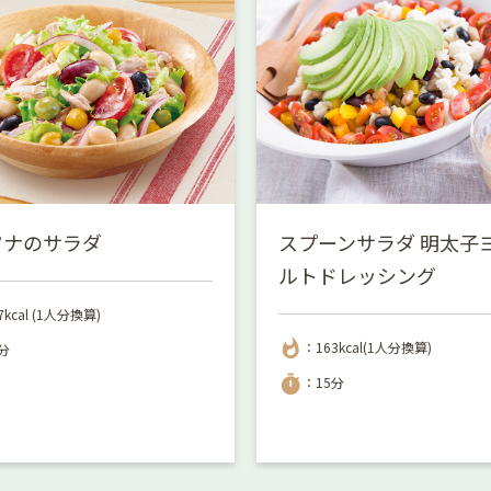
ツナのサラダ
スプーンサラダ 明太子
ルトドレッシング
7kcal (1人分換算)
whatshot
：163kcal(1人分換算)
分
timer
：15分