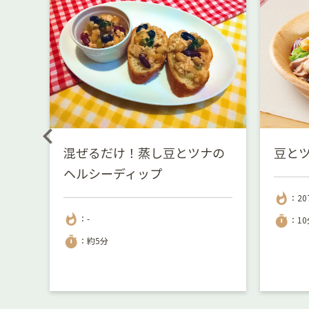
混ぜるだけ！蒸し豆とツナの
豆と
ヘルシーディップ
whatshot
：20
whatshot
：-
timer
：10
timer
：約5分