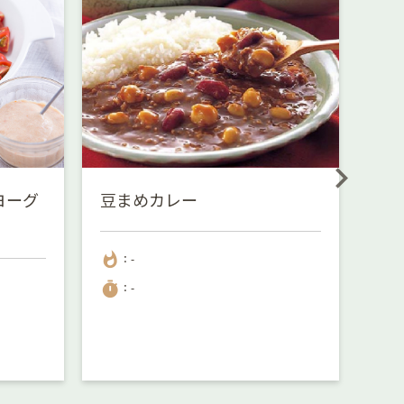
ヨーグ
豆まめカレー
蒸
whatshot
whatshot
：-
：
timer
timer
：-