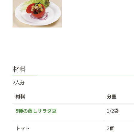
材料
2人分
材料
分量
5種の蒸しサラダ豆
1/2袋
トマト
2個