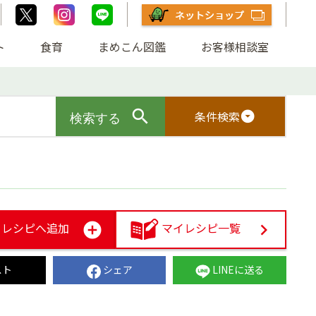
ト
食育
まめこん図鑑
お客様相談室
条件検索
arrow_drop_down_circle
レシピへ追加
マイレシピ一覧
スト
シェア
LINEに送る