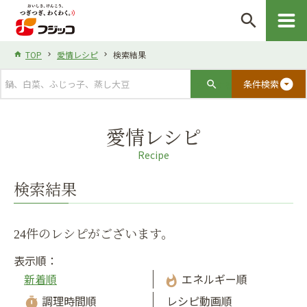
search
TOP
愛情レシピ
検索結果
arrow_drop_down_circle
条件検索
愛情レシピ
Recipe
検索結果
24件のレシピがございます。
表示順：
新着順
エネルギー順
whatshot
調理時間順
レシピ動画順
timer