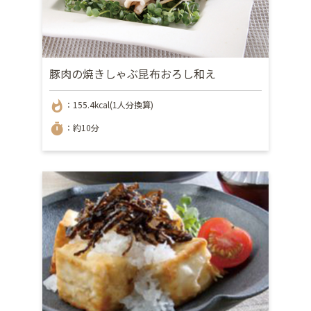
豚肉の焼きしゃぶ昆布おろし和え
whatshot
：155.4kcal(1人分換算)
timer
：約10分