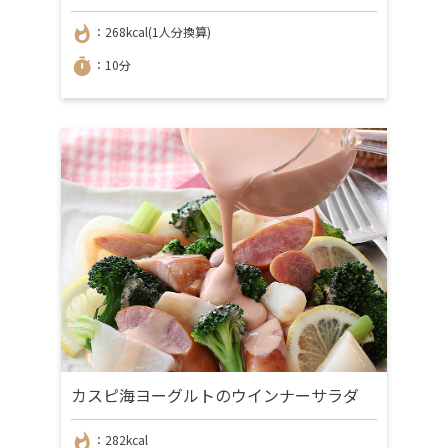
whatshot
：268kcal(1人分換算)
timer
：10分
カスピ海ヨーグルトのウインナーサラダ
whatshot
：282kcal