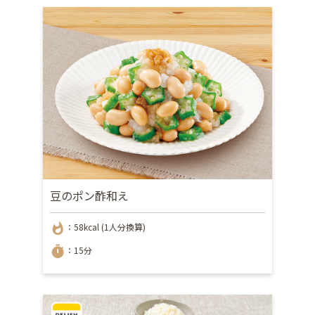
豆のポン酢和え
whatshot
：58kcal (1人分換算)
timer
：15分