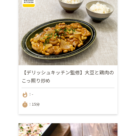
【デリッシュキッチン監修】大豆と鶏肉の
こっ照り炒め
whatshot
：-
timer
：15分