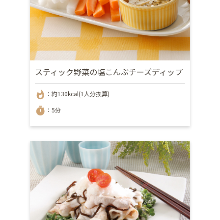
スティック野菜の塩こんぶチーズディップ
whatshot
：約130kcal(1人分換算)
timer
：5分