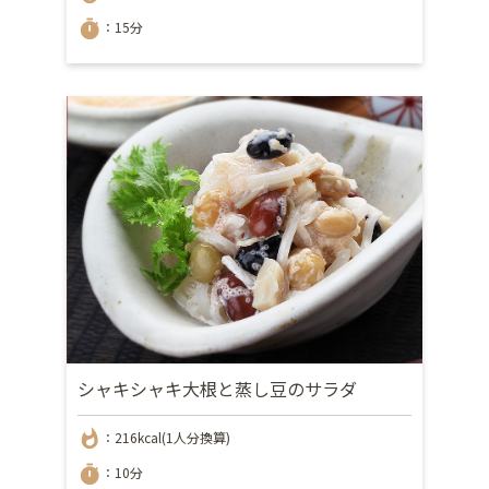
timer
：15分
シャキシャキ大根と蒸し豆のサラダ
whatshot
：216kcal(1人分換算)
timer
：10分