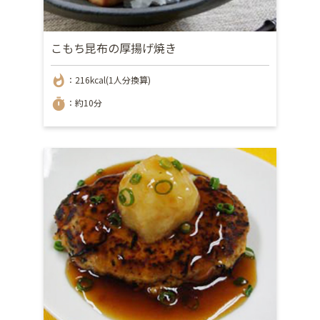
こもち昆布の厚揚げ焼き
whatshot
：216kcal(1人分換算)
timer
：約10分