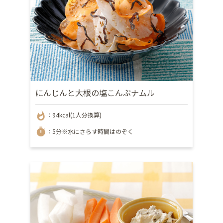
にんじんと大根の塩こんぶナムル
whatshot
：94kcal(1人分換算)
timer
：5分※水にさらす時間はのぞく