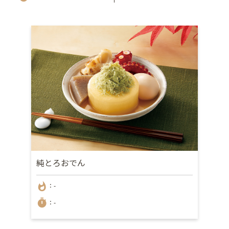
純とろおでん
whatshot
：-
timer
：-