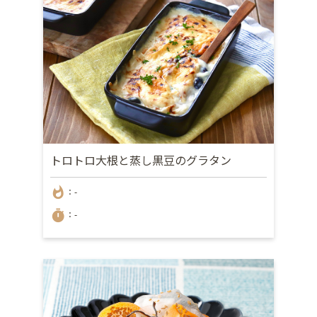
トロトロ大根と蒸し黒豆のグラタン
whatshot
：-
timer
：-