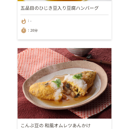
五品目のひじき豆入り豆腐ハンバーグ
whatshot
：-
timer
：20分
こんぶ豆の 和風オムレツあんかけ