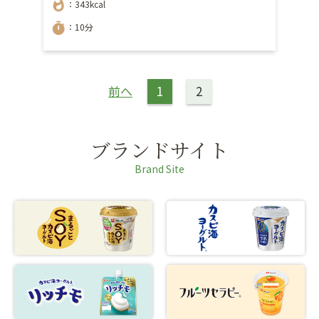
whatshot
：343kcal
timer
：10分
前へ
1
2
ブランドサイト
Brand Site