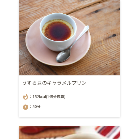
うずら豆のキャラメルプリン
whatshot
：152kcal(1個分換算)
timer
：50分