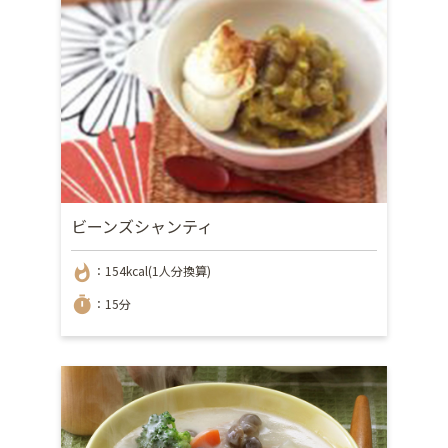
ビーンズシャンティ
whatshot
：154kcal(1人分換算)
timer
：15分