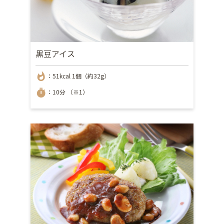
黒豆アイス
whatshot
：51kcal 1個（約32g）
timer
：10分 （※1）