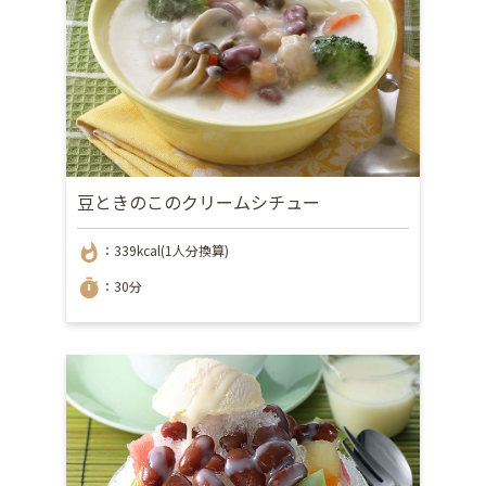
豆ときのこのクリームシチュー
whatshot
：339kcal(1人分換算)
timer
：30分