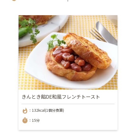
きんとき餡DE和風フレンチトースト
whatshot
：132kcal(1個分換算)
timer
：15分