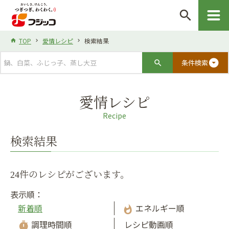
search
TOP
愛情レシピ
検索結果
arrow_drop_down_circle
条件検索
愛情レシピ
Recipe
検索結果
24件のレシピがございます。
表示順：
新着順
エネルギー順
whatshot
調理時間順
レシピ動画順
timer