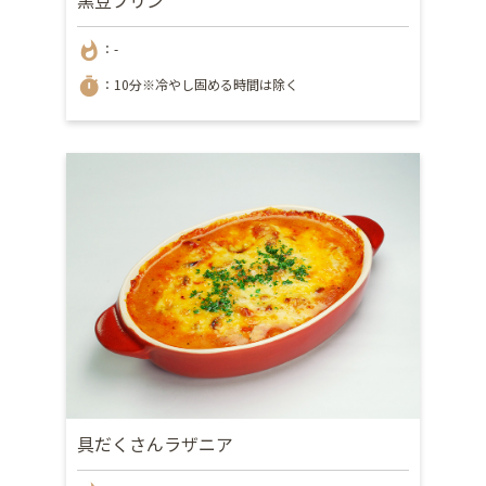
黒豆プリン
whatshot
：-
timer
：10分※冷やし固める時間は除く
具だくさんラザニア