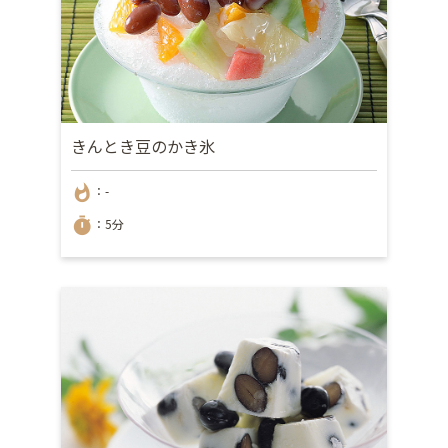
きんとき豆のかき氷
whatshot
：-
timer
：5分