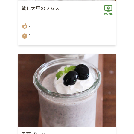
蒸し大豆のフムス
whatshot
：-
timer
：-