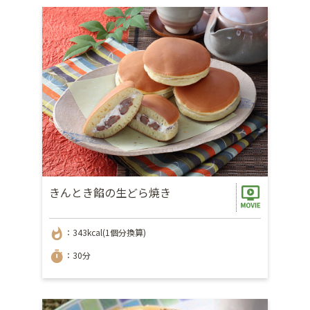
きんとき餡の生どら焼き
whatshot
：343kcal(1個分換算)
timer
：30分