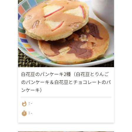
白花豆のパンケーキ2種（白花豆とりんご
のパンケーキ＆白花豆とチョコレートのパ
ンケーキ）
whatshot
：-
timer
：-