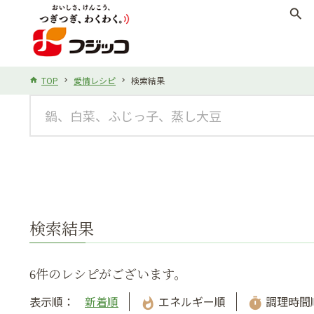
search
TOP
愛情レシピ
検索結果
検索結果
6件のレシピがございます。
表示順：
新着順
エネルギー順
調理時間
whatshot
timer