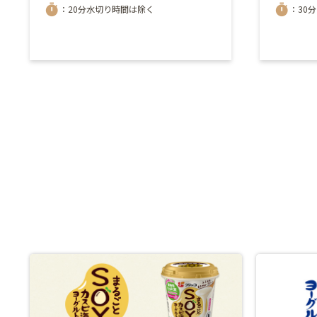
timer
timer
：20分水切り時間は除く
：30分