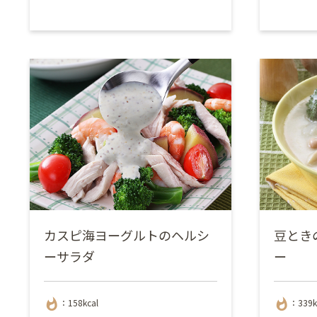
カスピ海ヨーグルトのヘルシ
豆とき
ーサラダ
ー
whatshot
whatshot
：158kcal
：339