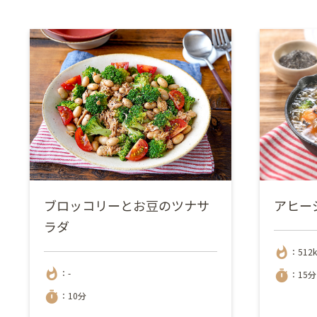
ブロッコリーとお豆のツナサ
アヒー
ラダ
whatshot
：512
whatshot
：-
timer
：15分
timer
：10分