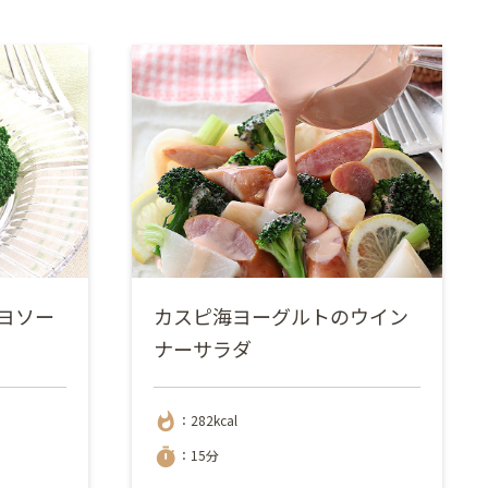
ヨソー
カスピ海ヨーグルトのウイン
ナーサラダ
whatshot
：282kcal
timer
：15分