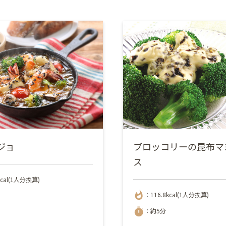
ジョ
ブロッコリーの昆布マ
ス
kcal(1人分換算)
whatshot
：116.8kcal(1人分換算)
timer
：約5分