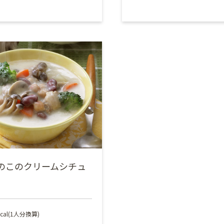
のこのクリームシチュ
kcal(1人分換算)