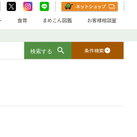
ト
食育
まめこん図鑑
お客様相談室
条件検索
arrow_drop_down_circle