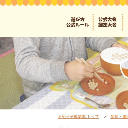
まめっ子倶楽部 トップ
食育・脳