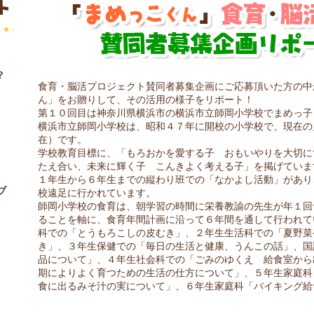
？
食育・脳活プロジェクト賛同者募集企画にご応募頂いた方の中
ん」をお贈りして、その活用の様子をリポート！
第１０回目は神奈川県横浜市の横浜市立師岡小学校でまめっ子
横浜市立師岡小学校は、昭和４７年に開校の小学校で、現在の
在）です。
学校教育目標に、「もろおかを愛する子 おもいやりを大切に
たえ合い、未来に輝く子 こんきよく考える子」を掲げていま
１年生から６年生までの縦わり班での「なかよし活動」があり
ブ
校遠足に行かれています。
師岡小学校の食育は、朝学習の時間に栄養教諭の先生が年１回
ることを軸に、食育年間計画に沿って６年間を通して行われて
科での「とうもろこしの皮むき」、２年生生活科での「夏野菜
き」、３年生保健での「毎日の生活と健康、うんこの話」、国
品について」、４年生社会科での「ごみのゆくえ 給食室から
期によりよく育つための生活の仕方について」、５年生家庭科
食に出るみそ汁の実について」、６年生家庭科「バイキング給