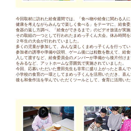
今回取材に訪れた給食週間では、「食べ物や給食に関わる人に
健康を考えながらみんなで楽しく食べる」をテーマに、給食委
食器の返し方調べ、「給食ができるまで」のビデオ放送が実施
その取組の一つとして行われたまめっ子くん大会。休み時間を
２年生の大会が行われていました。
多くの児童が参加して、みんな楽しくまめっ子くんを行ってい
参加者の誘導や準備や説明、ゲーム後には粒数を数えて、給食
入して渡すなど、給食委員会のメンバーが準備から後片付けま
をみるなど、アットホームな雰囲気で実施されていました。
今回、応募いただいた豊田先生も非常に盛り上がったと喜んで
小学校の食育の一環としてまめっ子くんを活用いただき、喜ん
後も和食作法を学んでいただくツールとして、食育に活用いた