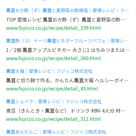
黒豆
おか酢（ず）
黒豆
と夏野菜の酢鶏風｜愛情レシピ｜フジッコ株式会社
TOP 愛情レシピ
黒豆
おか酢（ず）
黒豆
と夏野菜の酢鶏風 条件検索 arrow_drop_down_circle 絞り込...つけもの・浅漬け search 検索 条件をクリア 閉じる
www.fujicco.co.jp/recipe/detail_359.html
黒豆
酢（ス）イーツ
黒豆
ビネガーフルーツパフェ｜愛情レシピ｜フジッコ株式会社
1／2個
黒豆
アップルビネガー 大さじ1 はちみつまたはグラニュー糖 大さじ1
www.fujicco.co.jp/recipe/detail_360.html
黒豆
大福｜愛情レシピ｜フジッコ株式会社
黒豆
と切り餅で作る、かんたん
黒豆
大福 ヘルシーポイント 植物性たんぱく質,食物繊維,イソフラボン,アントシアニン...和菓子 煮豆（きんとき・
www.fujicco.co.jp/recipe/detail_45.html
黒豆
シェイク｜愛情レシピ｜フジッコ株式会社
煮豆（きんとき・
黒豆
など） ドリンク 材料 4人分 材料 分量 おまめさん 丹波黒
www.fujicco.co.jp/recipe/detail_311.html
黒豆
あんだんご｜愛情レシピ｜フジッコ株式会社