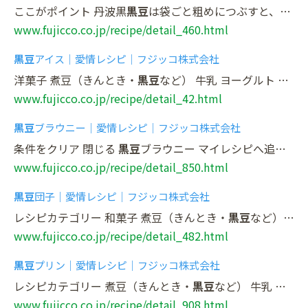
ここがポイント 丹波黒
黒豆
は袋ごと粗めにつぶすと、手が汚れず便利です。 レシピカテゴリー 和菓子 煮豆（きんとき・
www.fujicco.co.jp/recipe/detail_460.html
黒豆
アイス｜愛情レシピ｜フジッコ株式会社
洋菓子 煮豆（きんとき・
黒豆
など） 牛乳 ヨーグルト 材料 24個分 材料 分量 おまめさん 丹波黒
www.fujicco.co.jp/recipe/detail_42.html
黒豆
ブラウニー｜愛情レシピ｜フジッコ株式会社
条件をクリア 閉じる
黒豆
ブラウニー マイレシピへ追加 マイレシピ一覧 ポスト シェア LINEに送る
www.fujicco.co.jp/recipe/detail_850.html
黒豆
団子｜愛情レシピ｜フジッコ株式会社
レシピカテゴリー 和菓子 煮豆（きんとき・
黒豆
など） きなこ 材料 4人分 材料 分量 豆小鉢
www.fujicco.co.jp/recipe/detail_482.html
黒豆
プリン｜愛情レシピ｜フジッコ株式会社
レシピカテゴリー 煮豆（きんとき・
黒豆
など） 牛乳 洋菓子 材料 4〜5人分 材料 分量 おまめさん 丹波黒
www.fujicco.co.jp/recipe/detail_908.html