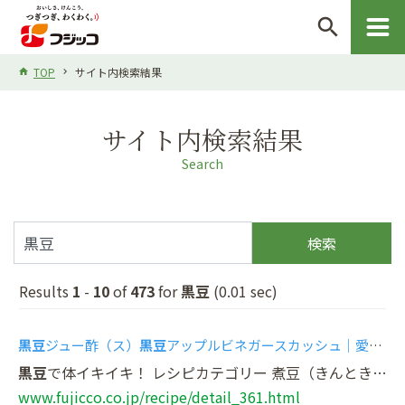
search
TOP
サイト内検索結果
サイト内検索結果
Search
検索
Results
1
-
10
of
473
for
黒豆
(0.01 sec)
黒豆
ジュー酢（ス）
黒豆
アップルビネガースカッシュ｜愛情レシピ｜フジッコ株式会社
黒豆
で体イキイキ！ レシピカテゴリー 煮豆（きんとき・
黒
www.fujicco.co.jp/recipe/detail_361.html