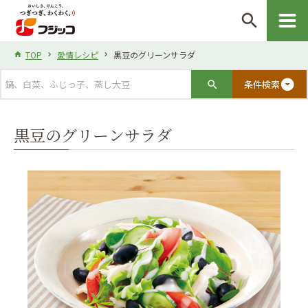
search
TOP
愛情レシピ
黒豆のグリーンサラダ
arrow_drop_down_circle
条件検索
黒豆のグリーンサラダ