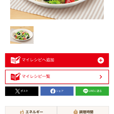
マイレシピへ追加
マイレシピ一覧
シェア
LINEに送る
ポスト
エネルギー
調理時間
whatshot
timer