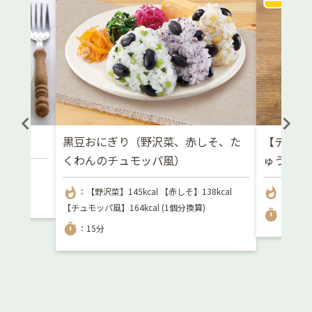
黒豆おにぎり（野沢菜、赤しそ、た
【デリッ
くわんのチュモッパ風）
ゅうりの
whatshot
whatshot
：【野沢菜】145kcal 【赤しそ】138kcal
：-
【チュモッパ風】164kcal (1個分換算)
timer
：10分
timer
：15分