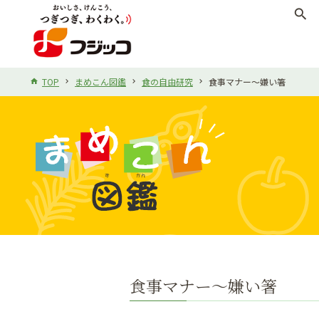
search
TOP
まめこん図鑑
食の自由研究
食事マナー～嫌い箸
食事マナー～嫌い箸