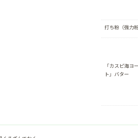
打ち粉（強力
「カスピ海ヨ
ト」バター