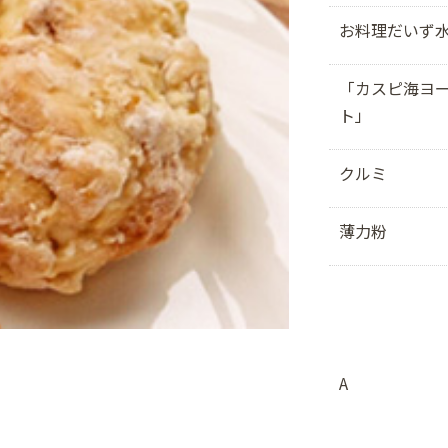
お料理だいず
「カスピ海ヨ
ト」
クルミ
薄力粉
A