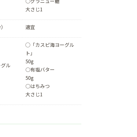
○グラニュー糖
大さじ1
粉）
適宜
◯「カスピ海ヨーグル
ト」
50g
ーグル
○有塩バター
50g
○はちみつ
大さじ1