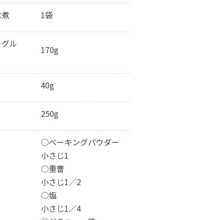
水煮
1袋
ーグル
170g
40g
250g
○ベーキングパウダー
小さじ1
○重曹
小さじ1／2
○塩
小さじ1／4