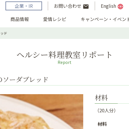
企業・IR
お問い合わせ
English
email
language
商品情報
愛情レシピ
キャンペーン・イベン
レッド
ヘルシー料理教室リポート
Report
のソーダブレッド
材料
（20人分）
材料