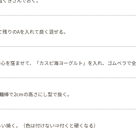
粗くきざんでおく。
て残りのAを入れて良く混ぜる。
ぜ、中心を窪ませて、「カスピ海ヨーグルト」を入れ、ゴムベラで
て麺棒で2cmの高さにし型で抜く。
くらい焼く。（色は付けない⇒付くと硬くなる）