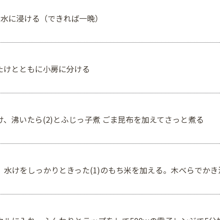
上水に浸ける（できれば一晩）
たけとともに小房に分ける
、沸いたら(2)とふじっ子煮 ごま昆布を加えてさっと煮る
、水けをしっかりときった(1)のもち米を加える。木べらでか