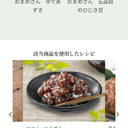
黒豆
おまめさん ゆであ
おまめさん 五品目
豆
ずき
のひじき豆
該当商品を使用したレシピ