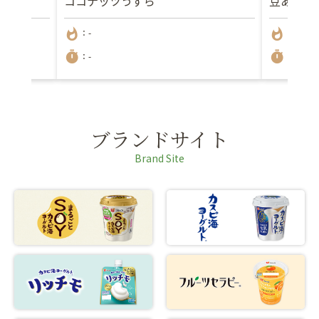
ン
ココナッツうずら
豆あんお
whatshot
whatshot
：-
：145kc
timer
timer
：-
：15分
ブランドサイト
Brand Site