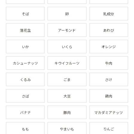
そば
卵
乳成分
落花生
アーモンド
あわび
いか
いくら
オレンジ
カシューナッツ
キウイフルーツ
牛肉
くるみ
ごま
さけ
さば
大豆
鶏肉
バナナ
豚肉
マカダミアナッツ
もも
やまいも
りんご