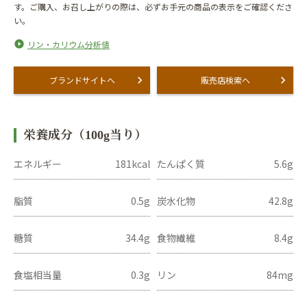
す。ご購入、お召し上がりの際は、必ずお手元の商品の表示をご確認くださ
い。
リン・カリウム分析値
ブランドサイトへ
販売店検索へ
栄養成分（100g当り）
エネルギー
181kcal
たんぱく質
5.6g
脂質
0.5g
炭水化物
42.8g
糖質
34.4g
食物繊維
8.4g
食塩相当量
0.3g
リン
84mg