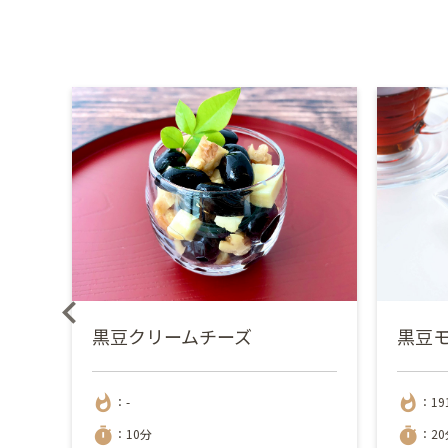
黒豆クリームチーズ
黒豆
whatshot
whatshot
：-
：19
timer
timer
：10分
：20