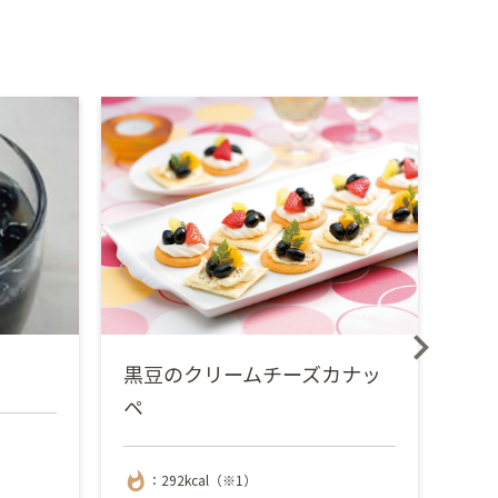
黒豆のクリームチーズカナッ
黒
ペ
ジ
whatshot
whatshot
：292kcal（※1）
：