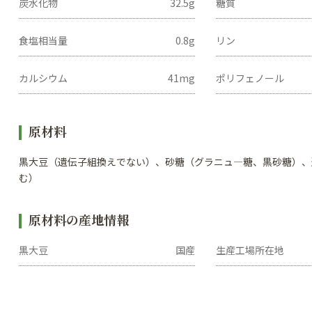
炭水化物
32.5g
糖質
食塩相当量
0.8g
リン
カルシウム
41mg
ポリフェノール
原材料
黒大豆（遺伝子組換えでない）、砂糖（グラニュ―糖、黒砂糖）、
む）
原材料の産地情報
黒大豆
国産
生産工場
所在地