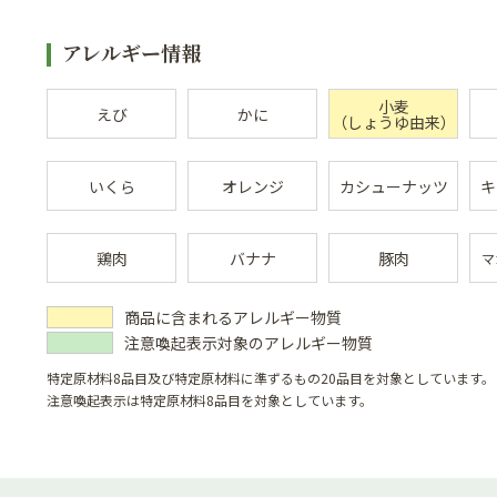
アレルギー情報
小麦
えび
かに
（しょうゆ由来）
いくら
オレンジ
カシューナッツ
キ
鶏肉
バナナ
豚肉
マ
商品に含まれるアレルギー物質
注意喚起表示対象のアレルギー物質
特定原材料8品目及び特定原材料に準ずるもの20品目を対象としています。
注意喚起表示は特定原材料8品目を対象としています。