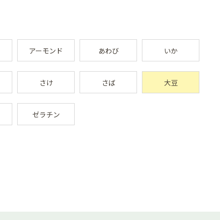
アーモンド
あわび
いか
さけ
さば
大豆
ゼラチン