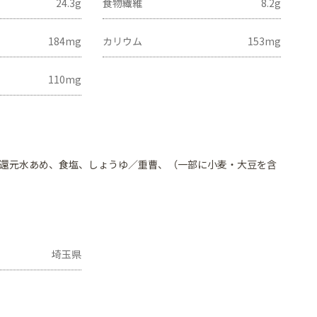
24.3g
食物繊維
8.2g
184mg
カリウム
153mg
110mg
還元水あめ、食塩、しょうゆ／重曹、（一部に小麦・大豆を含
埼玉県