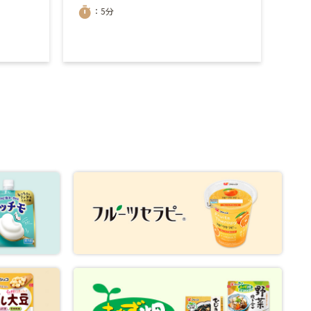
timer
timer
：5分
：