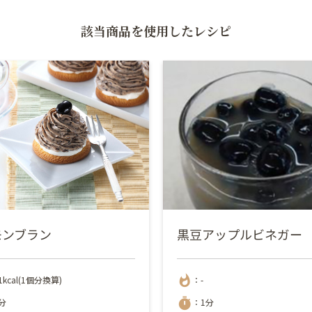
該当商品を使用したレシピ
モンブラン
黒豆アップルビネガー
whatshot
1kcal(1個分換算)
：-
timer
分
：1分