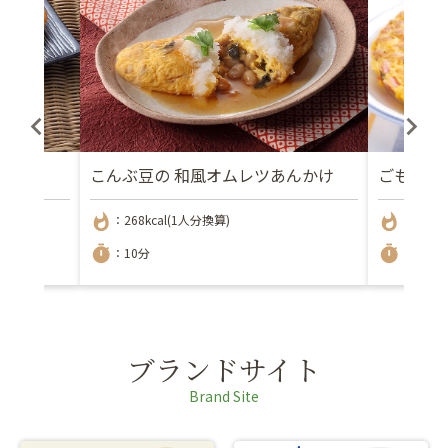
こんぶ豆の 和風オムレツあんかけ
ごもく豆
whatshot
whatshot
：268kcal(1人分換算)
：231kc
timer
timer
：10分
：18分
ブランドサイト
Brand Site