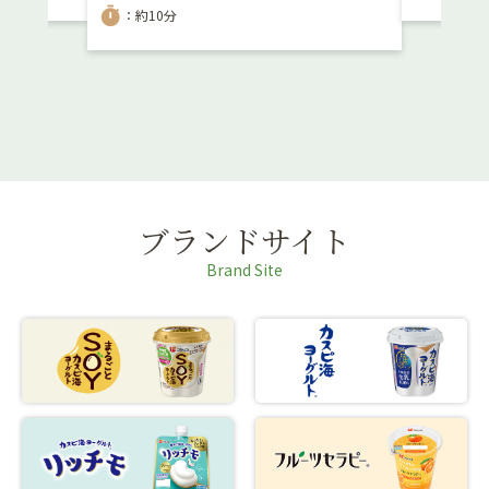
timer
：約10分
ブランドサイト
Brand Site