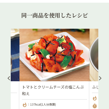
同一商品を使用したレシピ
プルー
トマトとクリームチーズの塩こんぶ
ふじっ子
和え
whatshot
：-
whatshot
：137kcal(1人分換算)
timer
：-