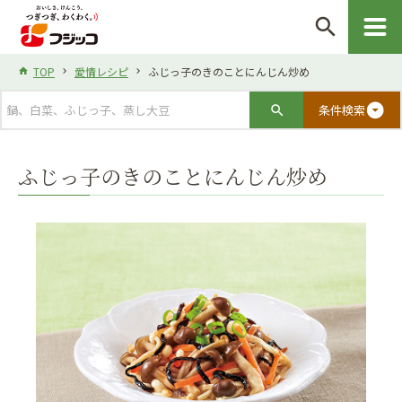
search
TOP
愛情レシピ
ふじっ子のきのことにんじん炒め
arrow_drop_down_circle
条件検索
ふじっ子のきのことにんじん炒め