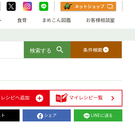
ト
食育
まめこん図鑑
お客様相談室
条件検索
arrow_drop_down_circle
レシピへ追加
マイレシピ一覧
スト
シェア
LINEに送る