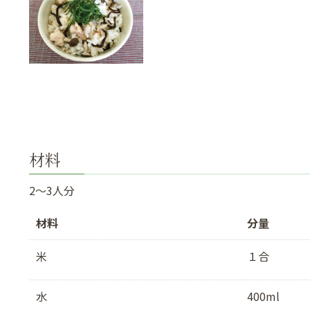
材料
2〜3人分
材料
分量
米
１合
水
400ml