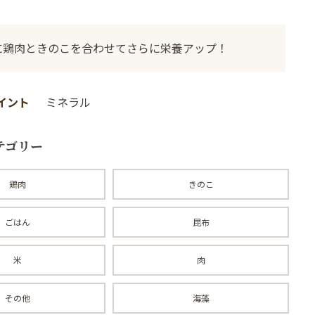
に鶏肉ときのこを合わせてさらに栄養アップ！
イント
ミネラル
テゴリー
鶏肉
きのこ
ごはん
昆布
米
肉
その他
海藻