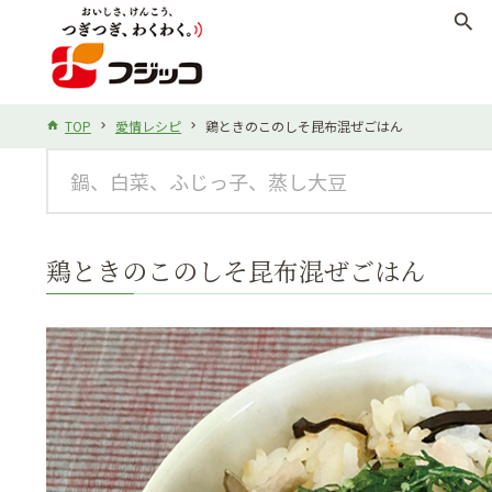
search
TOP
愛情レシピ
鶏ときのこのしそ昆布混ぜごはん
鶏ときのこのしそ昆布混ぜごはん