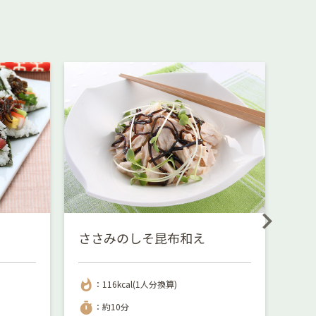
ささみのしそ昆布和え
き
whatshot
whatshot
：116kcal(1人分換算)
：
timer
timer
：約10分
：