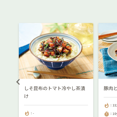
丼
しそ昆布のトマト冷やし茶漬
豚肉
け
whatshot
：33
whatshot
：-
timer
：10