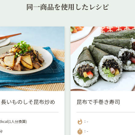
同一商品を使用したレシピ
と長いものしそ昆布炒め
昆布で手巻き寿司
whatshot
2kcal(1人分換算)
：-
timer
分
：-