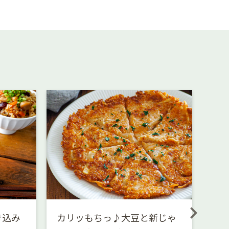
き込み
カリッもちっ♪大豆と新じゃ
シ