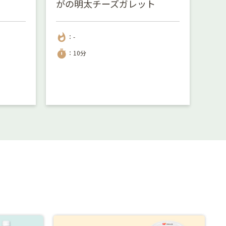
がの明太チーズガレット
サ
whatshot
whatshot
：-
：
timer
timer
：10分
：