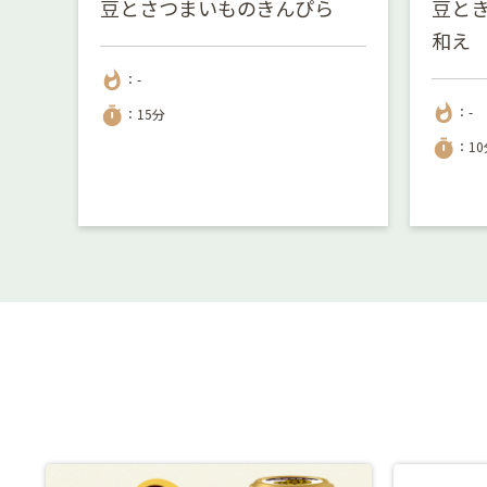
豆とさつまいものきんぴら
豆と
和え
whatshot
：-
whatshot
：-
timer
：15分
timer
：10