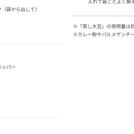
入れて袋ごとよく振
ク（袋から出して）
※「蒸し大豆」の使用量は
※カレー粉やパルメザンチ
ペッパー