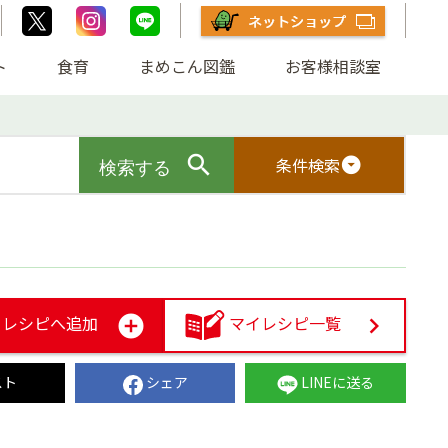
ト
食育
まめこん図鑑
お客様相談室
条件検索
arrow_drop_down_circle
レシピへ追加
マイレシピ一覧
スト
シェア
LINEに送る