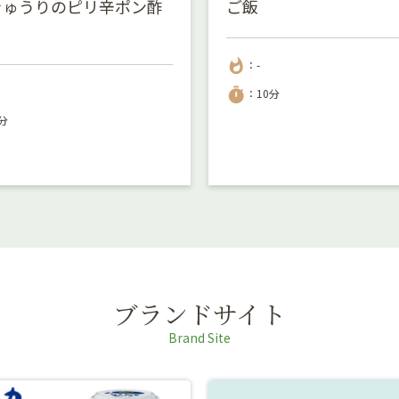
きゅうりのピリ辛ポン酢
ご飯
whatshot
：-
timer
：10分
分
ブランドサイト
Brand Site