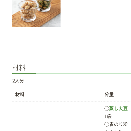
材料
2人分
材料
分量
◯
蒸し大豆
1袋
◯青のり粉