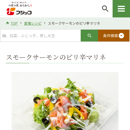
search
TOP
愛情レシピ
スモークサーモンのピリ辛マリネ
arrow_drop_down_circle
条件検索
スモークサーモンのピリ辛マリネ