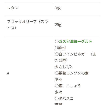
レタス
3枚
ブラックオリーブ（スラ
25g
イス）
○
カスピ海ヨーグルト
100ml
○白ワインビネガー（ま
たは酢）
大さじ1/2
A
○顆粒コンソメの素
少々
○塩、こしょう
少々
○タバスコ
適量