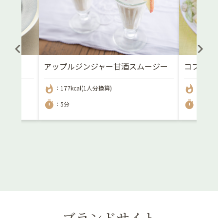
アップルジンジャー甘酒スムージー
コブサラ
whatshot
whatshot
：177kcal(1人分換算)
：-
timer
timer
：5分
：5分