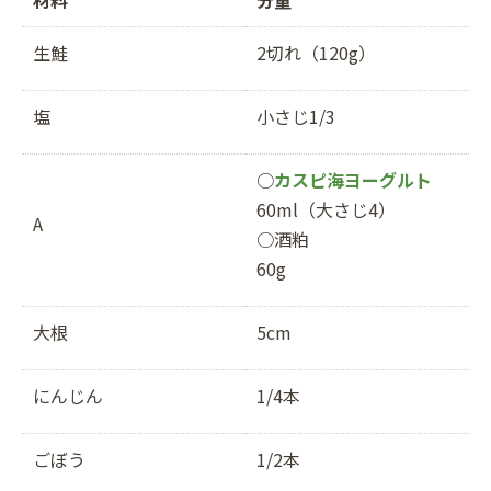
生鮭
2切れ（120g）
塩
小さじ1/3
○
カスピ海ヨーグルト
60ml（大さじ4）
A
○酒粕
60g
大根
5cm
にんじん
1/4本
ごぼう
1/2本