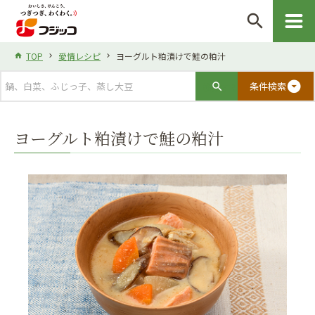
search
TOP
愛情レシピ
ヨーグルト粕漬けで鮭の粕汁
arrow_drop_down_circle
条件検索
ヨーグルト粕漬けで鮭の粕汁