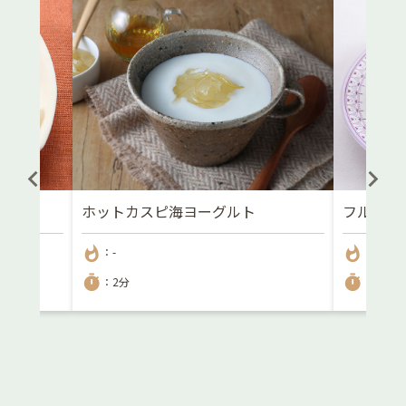
ホットカスピ海ヨーグルト
フルーツ
whatshot
whatshot
：-
：897kc
timer
timer
：2分
：20分