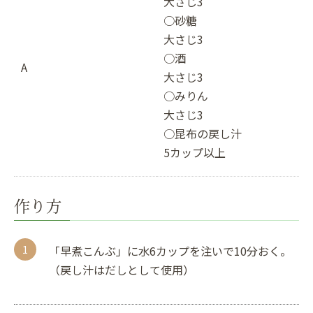
大さじ3
○砂糖
大さじ3
○酒
A
大さじ3
○みりん
大さじ3
○昆布の戻し汁
5カップ以上
作り方
「早煮こんぶ」に水6カップを注いで10分おく。
（戻し汁はだしとして使用）