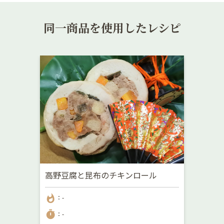
同一商品を使用したレシピ
高野豆腐と昆布のチキンロール
whatshot
：-
timer
：-