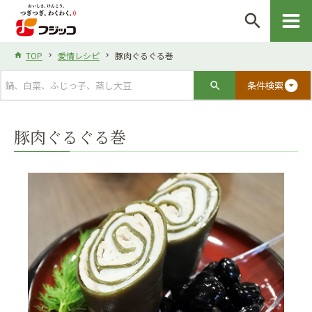
search
TOP
愛情レシピ
豚肉ぐるぐる巻
arrow_drop_down_circle
条件検索
豚肉ぐるぐる巻