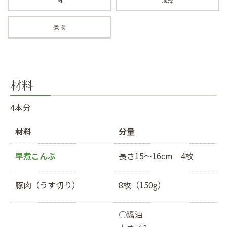
煮物
材料
4本分
材料
分量
早煮こんぶ
長さ15〜16cm 4枚
豚肉（うす切り）
8枚（150g）
○醤油