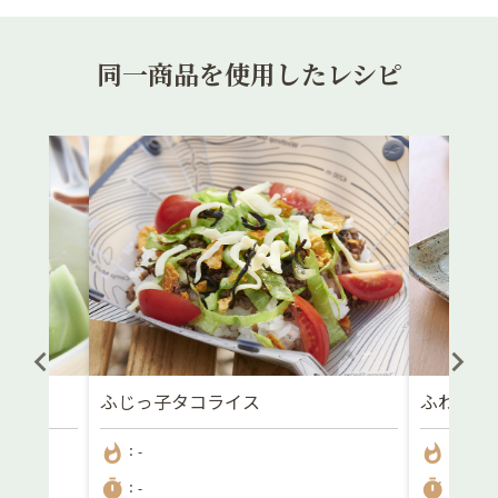
同一商品を使用したレシピ
ツ
ふじっ子タコライス
ふわふわ
whatshot
whatshot
：-
：182kc
timer
timer
：-
：5分