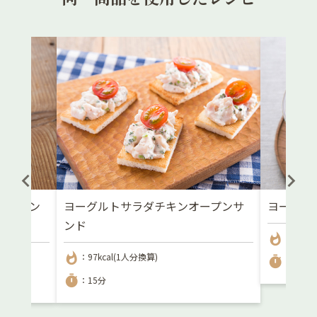
プディン
ヨーグルトサラダチキンオープンサ
ヨーグル
ンド
whatshot
：193kc
whatshot
：97kcal(1人分換算)
timer
：10分
timer
：15分