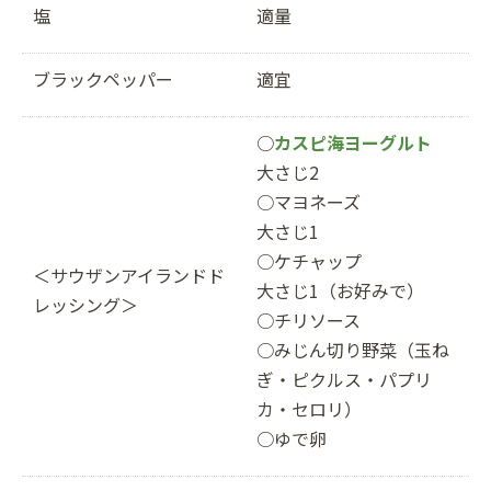
塩
適量
ブラックペッパー
適宜
○
カスピ海ヨーグルト
大さじ2
○マヨネーズ
大さじ1
○ケチャップ
＜サウザンアイランドド
大さじ1（お好みで）
レッシング＞
○チリソース
○みじん切り野菜（玉ね
ぎ・ピクルス・パプリ
カ・セロリ）
○ゆで卵