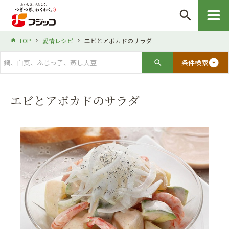
search
TOP
愛情レシピ
エビとアボカドのサラダ
arrow_drop_down_circle
条件検索
エビとアボカドのサラダ