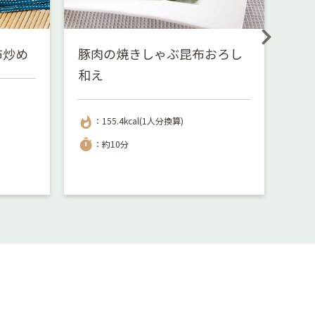
布炒め
豚肉の焼きしゃぶ昆布おろし
き
和え
whatshot
：
whatshot
：155.4kcal(1人分換算)
timer
：
timer
：約10分