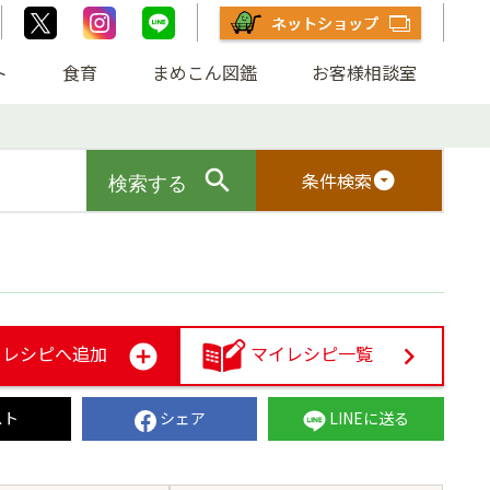
ト
食育
まめこん図鑑
お客様相談室
条件検索
arrow_drop_down_circle
レシピへ追加
マイレシピ一覧
スト
シェア
LINEに送る