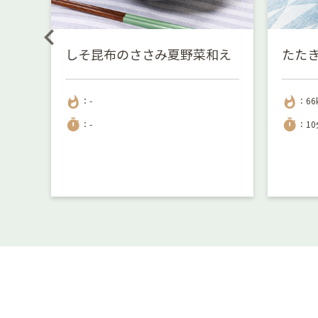
ぜご
しそ昆布のささみ夏野菜和え
たた
whatshot
whatshot
：-
：66
timer
timer
：-
：10