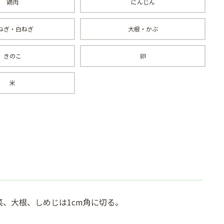
鶏肉
にんじん
ねぎ・白ねぎ
大根・かぶ
きのこ
卵
米
、大根、しめじは1cm角に切る。