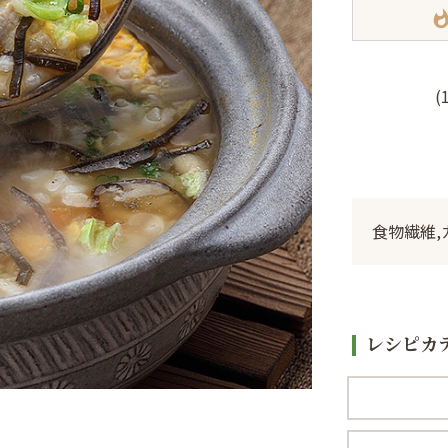
whatsh
(
食物繊維,
レシピカ