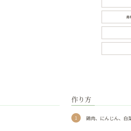
青
作り方
鶏肉、にんじん、白菜