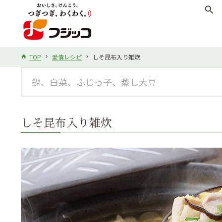
search
TOP
愛情レシピ
しそ昆布入り雑炊
しそ昆布入り雑炊