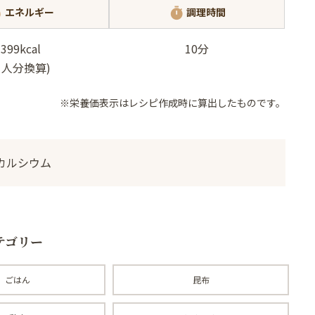
エネルギー
調理時間
ot
timer
399kcal
10分
1人分換算)
※栄養価表示はレシピ作成時に算出したものです。
カルシウム
テゴリー
ごはん
昆布