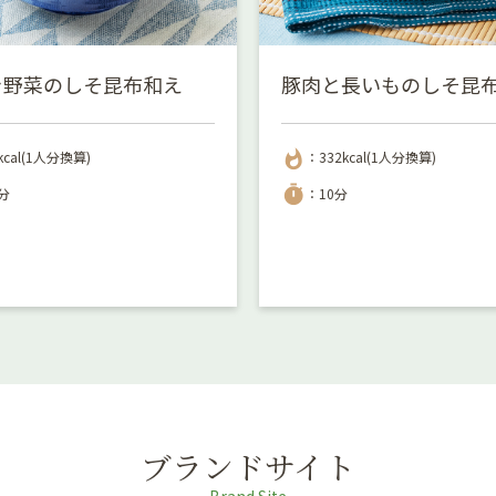
き野菜のしそ昆布和え
豚肉と長いものしそ昆
whatshot
kcal(1人分換算)
：332kcal(1人分換算)
timer
分
：10分
ブランドサイト