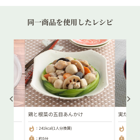
同一商品を使用したレシピ
鶏と根菜の五目あんかけ
実だくさ
whatshot
whatshot
：241kcal(1人分換算)
：33kca
timer
timer
：約5分
：5分