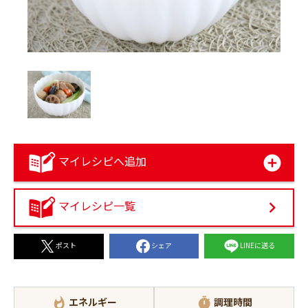
マイレシピへ追加
マイレシピ一覧
シェア
LINEに送る
ポスト
エネルギー
調理時間
whatshot
timer