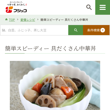
search
TOP
愛情レシピ
簡単スピーディー 具だくさん中華丼
arrow_drop_down_circle
条件検索
簡単スピーディー 具だくさん中華丼