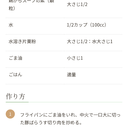
鶏がらスープの素（顆
大さじ1/2
粒）
水
1/2カップ（100cc）
水溶き片栗粉
大さじ1/2：水大さじ1
ごま油
小さじ1
ごはん
適量
作り方
フライパンにごま油をいれ、中火で一口大に切っ
た豚ばらうす切り肉を炒める。