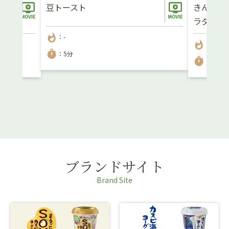
くり
豆トースト
きんとき
ラダ
whatshot
：-
whatshot
：98kca
timer
：5分
timer
：5分
ブランドサイト
Brand Site