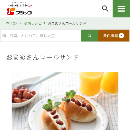
search
TOP
愛情レシピ
おまめさんロールサンド
arrow_drop_down_circle
条件検索
おまめさんロールサンド