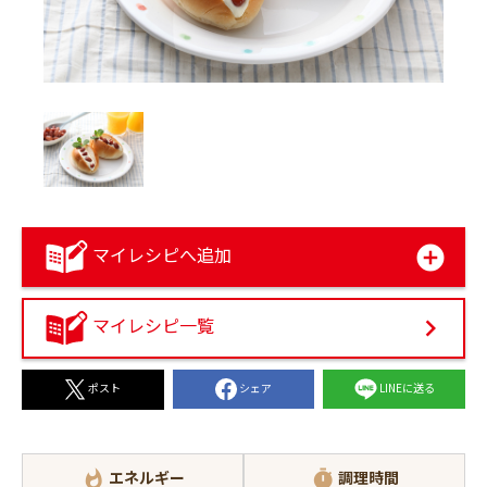
マイレシピへ追加
マイレシピ一覧
シェア
LINEに送る
ポスト
エネルギー
調理時間
whatshot
timer