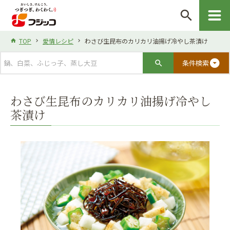
search
TOP
愛情レシピ
わさび生昆布のカリカリ油揚げ冷やし茶漬け
arrow_drop_down_circle
条件検索
わさび生昆布のカリカリ油揚げ冷やし
茶漬け