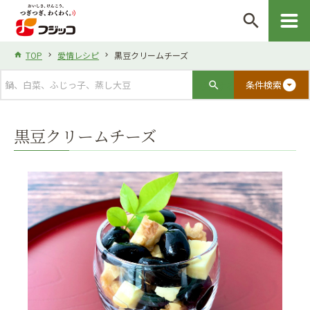
search
TOP
愛情レシピ
黒豆クリームチーズ
arrow_drop_down_circle
条件検索
黒豆クリームチーズ