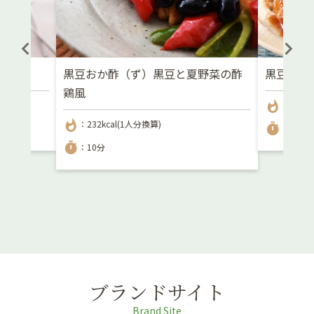
黒豆おか酢（ず）黒豆と夏野菜の酢
黒豆と手
鶏風
whatshot
：236kc
whatshot
：232kcal(1人分換算)
timer
：20分
timer
：10分
ブランドサイト
Brand Site