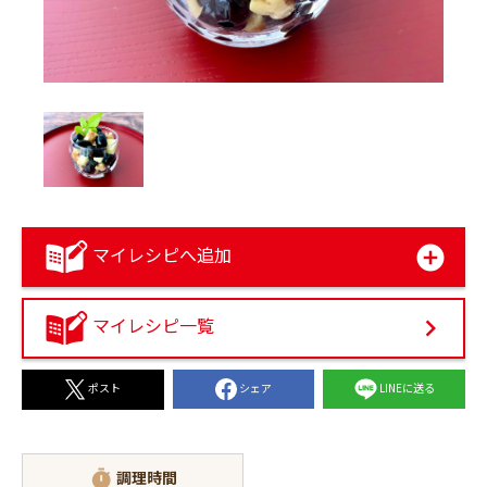
マイレシピへ追加
マイレシピ一覧
シェア
LINEに送る
ポスト
調理時間
timer