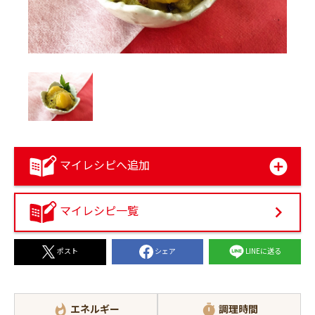
マイレシピへ追加
マイレシピ一覧
シェア
LINEに送る
ポスト
エネルギー
調理時間
whatshot
timer