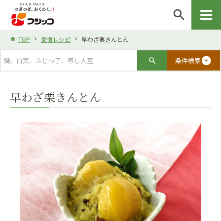
search
TOP
愛情レシピ
早わざ栗きんとん
arrow_drop_down_circle
条件検索
早わざ栗きんとん