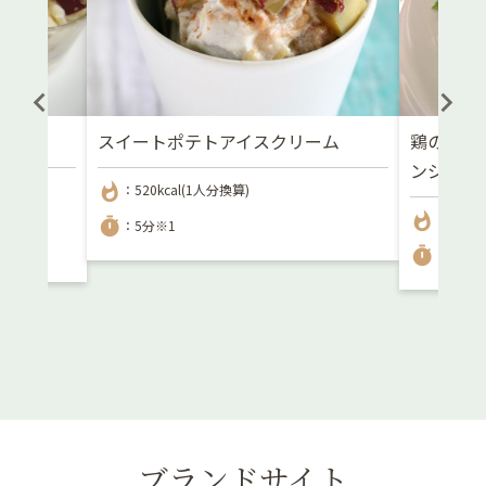
スイートポテトアイスクリーム
鶏のささ
ンジソー
whatshot
も：
：520kcal(1人分換算)
whatshot
：-
timer
：5分※1
timer
：15分
ブランドサイト