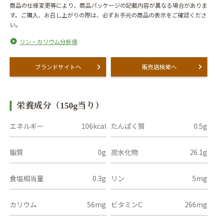
商品の仕様変更等により、商品パッケージの記載内容が異なる場合がありま
す。ご購入、お召し上がりの際は、必ずお手元の商品の表示をご確認くださ
い。
リン・カリウム分析値
ブランドサイトへ
販売店検索へ
栄養成分（150g当り）
エネルギー
106kcal
たんぱく質
0.5g
脂質
0g
炭水化物
26.1g
食塩相当量
0.3g
リン
5mg
カリウム
56mg
ビタミンC
266mg