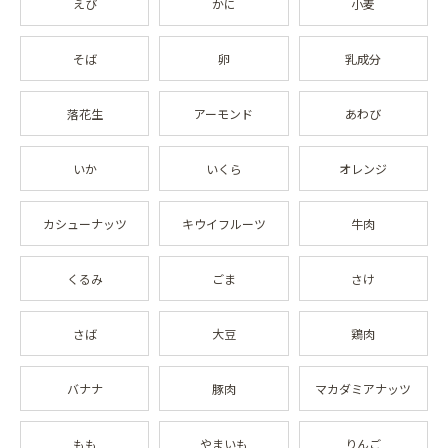
えび
かに
小麦
そば
卵
乳成分
落花生
アーモンド
あわび
いか
いくら
オレンジ
カシューナッツ
キウイフルーツ
牛肉
くるみ
ごま
さけ
さば
大豆
鶏肉
バナナ
豚肉
マカダミアナッツ
もも
やまいも
りんご